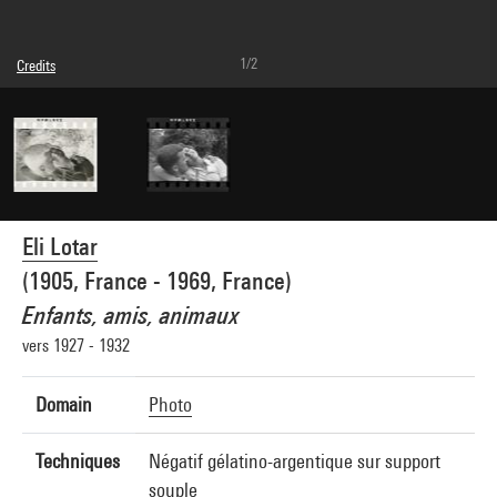
1/2
Credits
© Eli Lotar
Photo credits : Centre Pompidou, MNAM-CCI/Dist. GrandPalaisRmn
Image reference : 4G26989
Image presentation :
GrandPalaisRmnPhoto
Eli Lotar
(1905, France - 1969, France)
Enfants, amis, animaux
vers 1927 - 1932
Domain
Photo
Techniques
Négatif gélatino-argentique sur support
souple