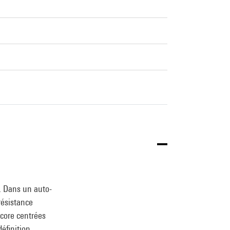
». Dans un auto-
résistance
ncore centrées
définition