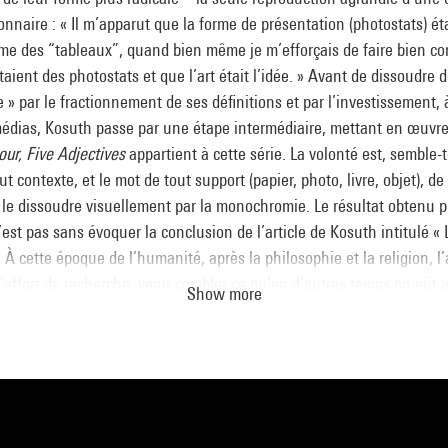
ionnaire : « Il m’apparut que la forme de présentation (photostats) ét
e des “tableaux”, quand bien même je m’efforçais de faire bien c
taient des photostats et que l’art était l’idée. » Avant de dissoudre 
e » par le fractionnement de ses définitions et par l’investissement, 
dias, Kosuth passe par une étape intermédiaire, mettant en œuvre l
ur, Five Adjectives
appartient à cette série. La volonté est, semble-t-
t contexte, et le mot de tout support (papier, photo, livre, objet), de 
de le dissoudre visuellement par la monochromie. Le résultat obtenu
’est pas sans évoquer la conclusion de l’article de Kosuth intitulé « L
« À cette époque de l’humanité, après la philosophie et la religion, l’
’effort de recherche, venir combler ce qu’en d’autres temps on eût 
Show more
uels de l’homme”. »
logue
Collection art contemporain - La collection du Centre Pompidou