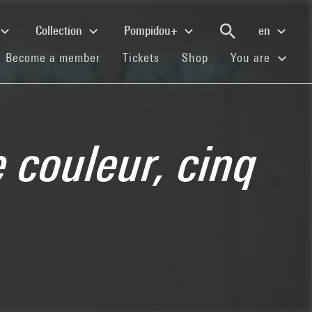
Collection
Pompidou+
en
(current)
(current)
(current)
Become a member
Tickets
Shop
You are
e couleur, cinq