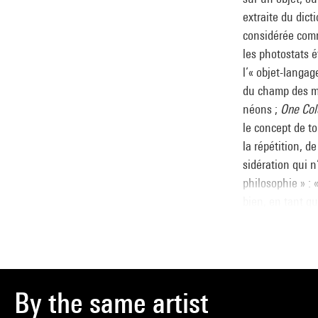
extraite du dict
considérée comm
les photostats é
l’« objet-langag
du champ des mé
néons ;
One Colo
le concept de tou
la répétition, 
sidération qui n
philosophie » : 
bien, en tant qu
“besoins spirit
Christine Macel
By the same artist
Source :
Extrait du cata