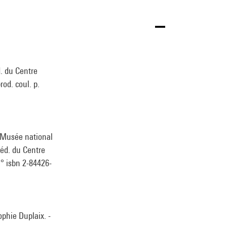
d. du Centre
rod. coul. p.
, Musée national
 éd. du Centre
 N° isbn 2-84426-
ophie Duplaix. -