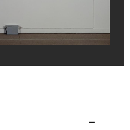
eat/Dist. GrandPalaisRmn