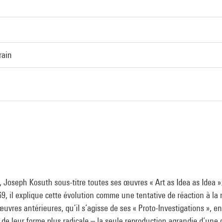
rain
, Joseph Kosuth sous-titre toutes ses œuvres « Art as Idea as Idea 
9, il explique cette évolution comme une tentative de réaction à la 
œuvres antérieures, qu’il s’agisse de ses « Proto-Investigations », e
 de leur forme plus radicale – la seule reproduction agrandie d’une 