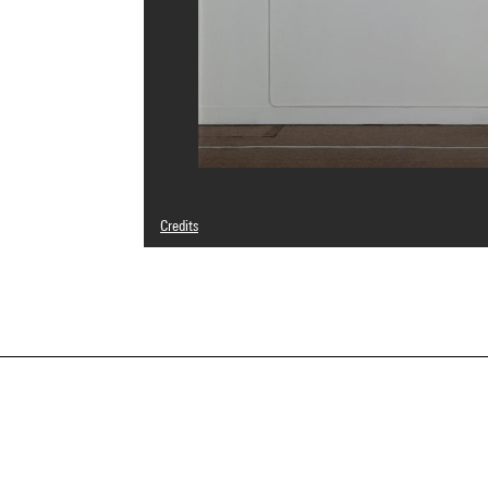
Credits
© Adagp, Paris
Photo credits : Centre Pompidou, MNAM-CCI/Philippe Mig
Image reference : 4R15438 [1991 CX 0242]
Image presentation :
GrandPalaisRmnPhoto