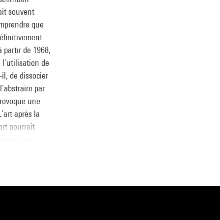
ait souvent
omprendre que
définitivement
à partir de 1968,
’utilisation de
il, de dissocier
l’abstraire par
 provoque une
’art après la
art pourrait
appelé les
, Musée national