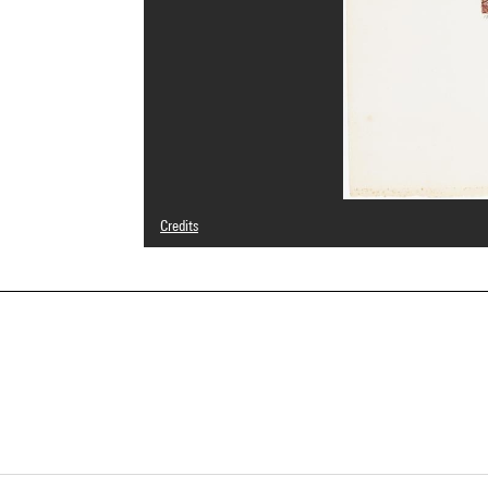
Credits
© Adagp, Paris
Photo credits : Centre Pompidou, MNAM-CCI/Cecilia Laula
Image reference : 4Y01003
Image presentation :
GrandPalaisRmnPhoto