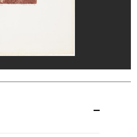
nne/Dist. GrandPalaisRmn