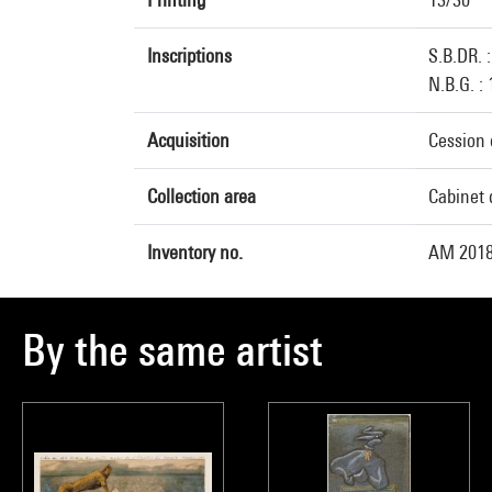
Inscriptions
S.B.DR. 
N.B.G. :
Acquisition
Cession 
Collection area
Cabinet 
Inventory no.
AM 2018
By the same artist