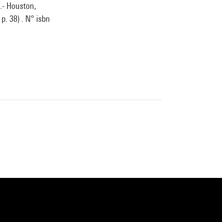
.- Houston,
p. 38) . N° isbn