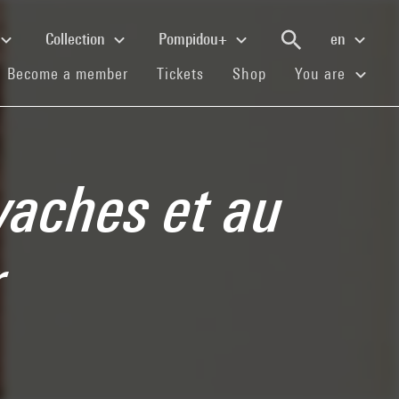
Collection
Pompidou+
en
(current)
(current)
(current)
Become a member
Tickets
Shop
You are
vaches et au
r