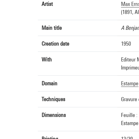
Artist
Max Ern
(1891, A
Main title
A Benjam
Creation date
1950
With
Editeur 
Imprimeu
Domain
Estampe
Techniques
Gravure 
Dimensions
Feuille :
Estampe 
Printing
13/30