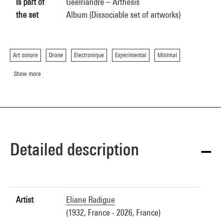
Is part of
Geelriandre – Arthesis
the set
Album (Dissociable set of artworks)
Art sonore
Drone
Electronique
Expérimental
Minimal
Show more
Detailed description
Artist
Eliane Radigue
(1932, France - 2026, France)