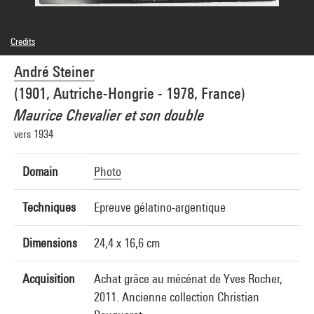
Credits
© André Steiner
André Steiner
Photo credits : Centre Pompidou, MNAM-CCI/Samuel Kalika/Dist. GrandPalaisRmn
Image reference : 4N80376
(1901, Autriche-Hongrie - 1978, France)
Image presentation :
GrandPalaisRmnPhoto
Maurice Chevalier et son double
vers 1934
Domain
Photo
Techniques
Epreuve gélatino-argentique
Dimensions
24,4 x 16,6 cm
Acquisition
Achat grâce au mécénat de Yves Rocher,
2011. Ancienne collection Christian