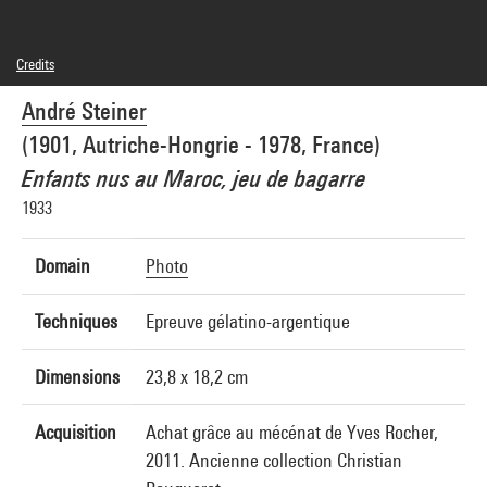
Credits
© André Steiner
André Steiner
Photo credits : Centre Pompidou, MNAM-CCI/Philippe Migeat/Dist. GrandPalaisRmn
Image reference : 4N66099
(1901, Autriche-Hongrie - 1978, France)
Image presentation :
GrandPalaisRmnPhoto
Enfants nus au Maroc, jeu de bagarre
1933
Domain
Photo
Techniques
Epreuve gélatino-argentique
Dimensions
23,8 x 18,2 cm
Acquisition
Achat grâce au mécénat de Yves Rocher,
2011. Ancienne collection Christian