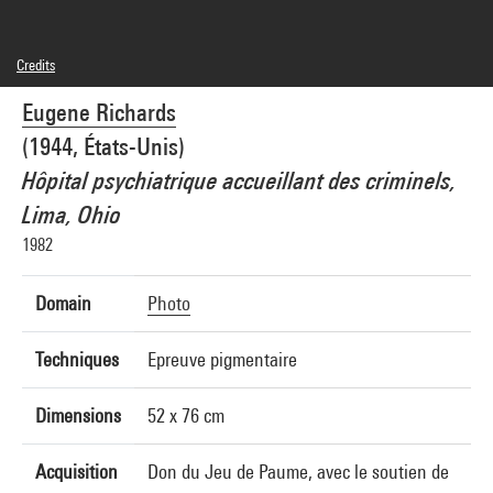
Credits
© droits réservés
Eugene Richards
Photo credits : Centre Pompidou, MNAM-CCI/Bertrand Prévost/Dist. GrandPalaisRmn
Image reference : 4N57666
(1944, États-Unis)
Image presentation :
GrandPalaisRmnPhoto
Hôpital psychiatrique accueillant des criminels,
Lima, Ohio
1982
Domain
Photo
Techniques
Epreuve pigmentaire
Dimensions
52 x 76 cm
Acquisition
Don du Jeu de Paume, avec le soutien de