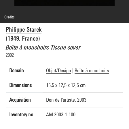
Credits
© Philippe Starck
Philippe Starck
Photo credits : Centre Pompidou, MNAM-CCI/Georges Meguerditchian/Dist.
GrandPalaisRmn
(1949, France)
Image reference : 4N40059
Image presentation :
Boîte à mouchoirs Tissue cover
GrandPalaisRmnPhoto
2002
Domain
Objet/Design
|
Boîte à mouchoirs
Dimensions
15,5 x 12,5 x 12,5 cm
Acquisition
Don de l'artiste, 2003
Inventory no.
AM 2003-1-100