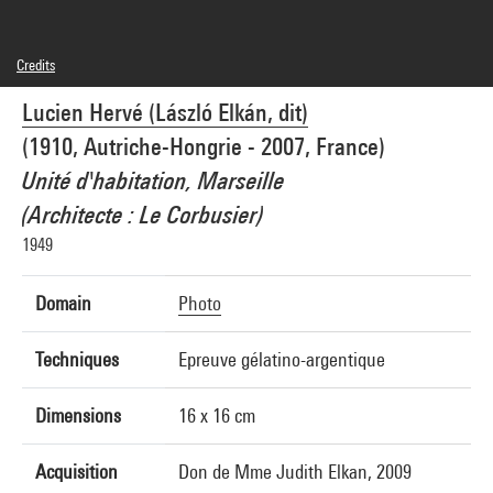
Credits
© Lucien Hervé
Lucien Hervé (László Elkán, dit)
Photo credits : Centre Pompidou, MNAM-CCI/Georges Meguerditchian/Dist.
GrandPalaisRmn
(1910, Autriche-Hongrie - 2007, France)
Image reference : 4N11024
Image presentation :
Unité d'habitation, Marseille
GrandPalaisRmnPhoto
(Architecte : Le Corbusier)
1949
Domain
Photo
Techniques
Epreuve gélatino-argentique
Dimensions
16 x 16 cm
Acquisition
Don de Mme Judith Elkan, 2009