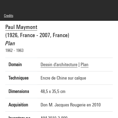
Credits
© Paul Maymont
Paul Maymont
Photo credits : Centre Pompidou, MNAM-CCI/Hélène Mauri/Dist. GrandPalaisRmn
Image reference : 4N35827
(1926, France - 2007, France)
Image presentation :
GrandPalaisRmnPhoto
Plan
1962 - 1963
Domain
Dessin d'architecture
|
Plan
Techniques
Encre de Chine sur calque
Dimensions
48,5 x 35,5 cm
Acquisition
Don M. Jacques Rougerie en 2010