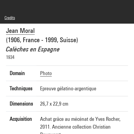
Credits
© Jean Moral, Brigitte Moral, SAIF
Jean Moral
Photo credits : Centre Pompidou, MNAM-CCI/Samuel Kalika/Dist. GrandPalaisRmn
Image reference : 4N77376
(1906, France - 1999, Suisse)
Image presentation :
GrandPalaisRmnPhoto
Calèches en Espagne
1934
Domain
Photo
Techniques
Epreuve gélatino-argentique
Dimensions
26,7 x 22,9 cm
Acquisition
Achat grâce au mécénat de Yves Rocher,
2011. Ancienne collection Christian