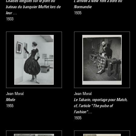
Chaises longues sur le pont du
L'arrivée à New York à bord du
bateau du banquier Muffet lors de
Normandie
leur …
1935
1933
Jean Moral
Jean Moral
Mode
Le Tabarin, reportage pour Match,
1955
cf, l'article "The pulse of
Fashion"…
1935