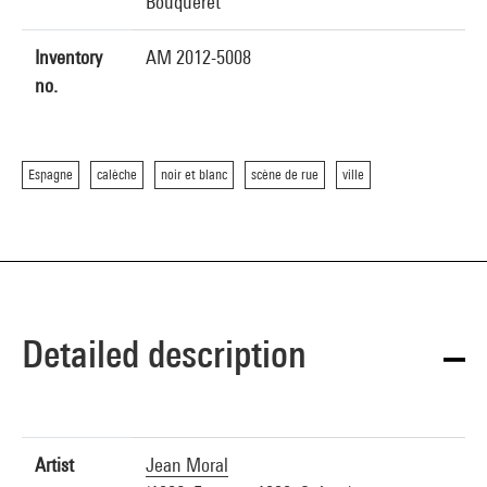
Bouqueret
Inventory
AM 2012-5008
no.
Espagne
calèche
noir et blanc
scène de rue
ville
Detailed description
Artist
Jean Moral