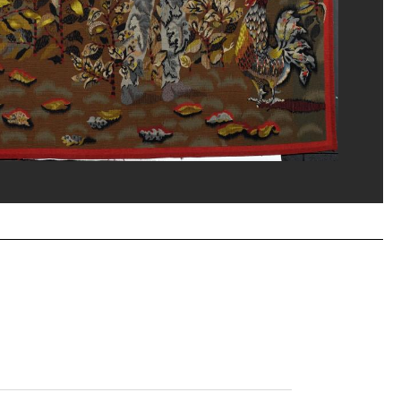
eat/Dist. GrandPalaisRmn