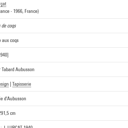
rçat
rance - 1966, France)
 de coqs
 aux coqs
1940]
er Tabard Aubusson
esign
|
Tapisserie
rie d'Aubusson
291,5 cm
 : J. LURCAT-1940