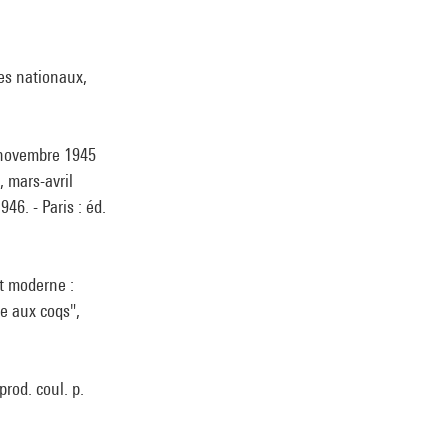
es nationaux,
e-novembre 1945
, mars-avril
46. - Paris : éd.
t moderne :
me aux coqs",
prod. coul. p.