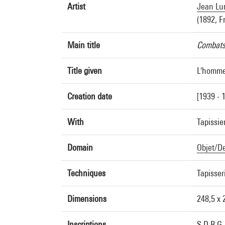
Artist
Jean Lu
(1892, F
Main title
Combats
Title given
L'homme
Creation date
[1939 - 
With
Tapissi
Domain
Objet/D
Techniques
Tapisse
Dimensions
248,5 x 
Inscriptions
S.D.B.G.