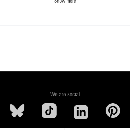
Show more
urçat : Arras, Musée, 22 juin-30 septembre 1968 (cat. n° 8 cit. p. 1
oqs", daté "1940"))
 ? : Metz, Centre Pompidou-Metz, 12 mai 2010-29 août 2011. - Metz :
010 (sous la dir. de Laurent Le Bon) (cit. p. 42 et reprod. coul. p. 44
ur le portail de la Bibliothèque Kandinsky
We are social