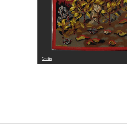
Credits
© Adagp, Paris
Photo credits : Centre Pompidou, MNAM-CCI/Philippe Mig
Image reference : 4N02363
Image presentation :
GrandPalaisRmnPhoto