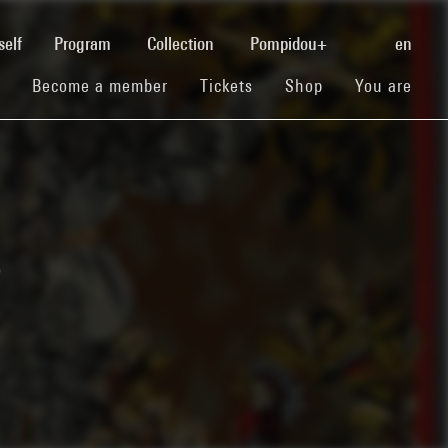
(current)
self
Program
Collection
Pompidou+
en
(current)
(current)
(current)
Become a member
Tickets
Shop
You are
s