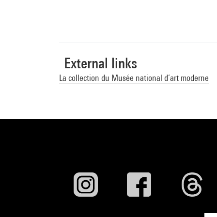
Hommage à Jean L
"L''homme aux c
Chefs-d''oeuvre
Pompidou-Metz, 2
External links
2-35983-004-0
La collection du Musée national d’art moderne
Voir la notice s