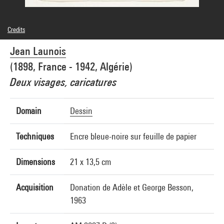
Credits
Caption : Récolement, image du Musée des Beaux- Arts et d'Archéologie de
Jean Launois
Besançon
Domaine public
(1898, France - 1942, Algérie)
Photo credits : Musée des Beaux-Arts et d'Archéologie de Besançon - Mairie de
Besançon
Deux visages, caricatures
Image reference : 5A04329
Domain
Dessin
Techniques
Encre bleue-noire sur feuille de papier
Dimensions
21 x 13,5 cm
Acquisition
Donation de Adèle et George Besson,
1963