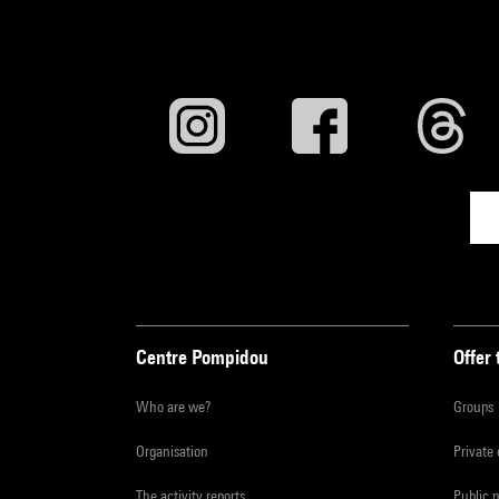
Centre Pompidou
Offer 
Who are we?
Groups
Organisation
Private
The activity reports
Public 