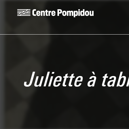
Skip to main content
Centre Pompidou
Juliette à ta