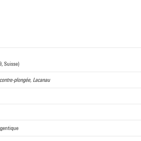
9, Suisse)
n contre-plongée, Lacanau
rgentique