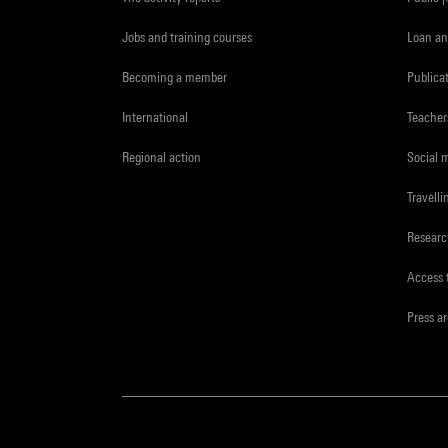
Jobs and training courses
Loan an
Becoming a member
Publica
International
Teacher
Regional action
Social 
Travelli
Resear
Access 
Press a