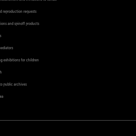
d reproduction requests
tions and spinoff products
s
mediators
ng exhibitions for children
ch
to public archives
rea