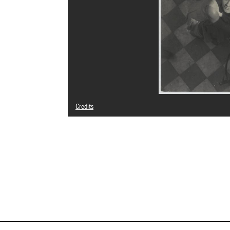
Credits
© Jean Moral, Brigitte Moral, SAIF
Photo credits : Centre Pompidou, MNAM-CCI/Samuel Kalik
Image reference : 4N79954
Image presentation :
GrandPalaisRmnPhoto