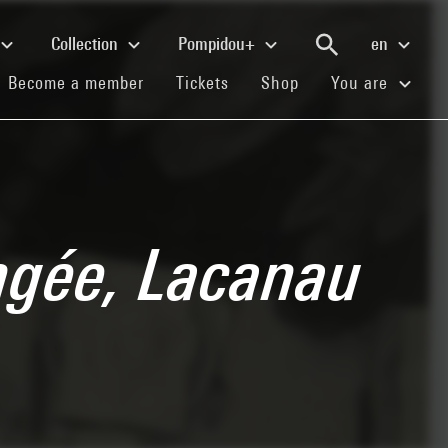
Collection
Pompidou+
en
(current)
(current)
(current)
Become a member
Tickets
Shop
You are
ongée, Lacanau