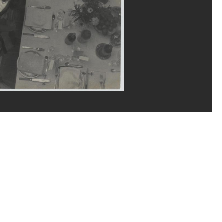
a/Dist. GrandPalaisRmn