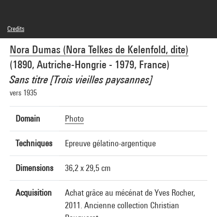
Credits
© Nora DUMAS / GAMMA-RAPHO
Nora Dumas (Nora Telkes de Kelenfold, dite)
Photo credits : Centre Pompidou, MNAM-CCI/Georges Meguerditchian/Dist.
GrandPalaisRmn
(1890, Autriche-Hongrie - 1979, France)
Image reference : 4N71767
Sans titre [Trois vieilles paysannes]
vers 1935
Domain
Photo
Techniques
Epreuve gélatino-argentique
Dimensions
36,2 x 29,5 cm
Acquisition
Achat grâce au mécénat de Yves Rocher,
2011. Ancienne collection Christian