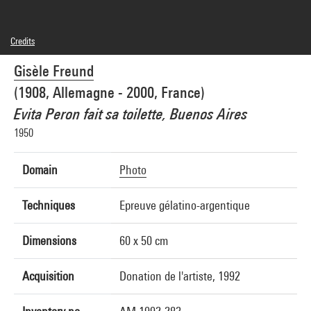
Credits
© Estate Gisèle Freund/IMEC Images
Gisèle Freund
Photo credits : Centre Pompidou, MNAM-CCI/Guy Carrard/Dist. GrandPalaisRmn
Image reference : 4N53865
(1908, Allemagne - 2000, France)
Image presentation :
GrandPalaisRmnPhoto
Evita Peron fait sa toilette, Buenos Aires
1950
Domain
Photo
Techniques
Epreuve gélatino-argentique
Dimensions
60 x 50 cm
Acquisition
Donation de l'artiste, 1992