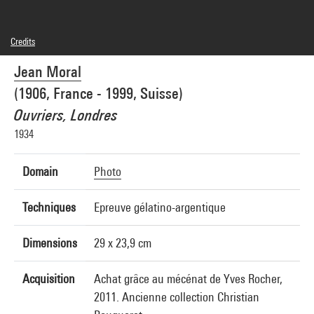
Credits
© Jean Moral, Brigitte Moral, SAIF
Jean Moral
Photo credits : Centre Pompidou, MNAM-CCI/Samuel Kalika/Dist. GrandPalaisRmn
Image reference : 4N77460
(1906, France - 1999, Suisse)
Image presentation :
GrandPalaisRmnPhoto
Ouvriers, Londres
1934
Domain
Photo
Techniques
Epreuve gélatino-argentique
Dimensions
29 x 23,9 cm
Acquisition
Achat grâce au mécénat de Yves Rocher,
2011. Ancienne collection Christian