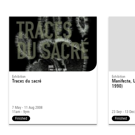
Exhibition
Exhibition
Traces du sacré
Manifeste, U
1990)
7 May - 11 Aug 2008
11am - 9pm
23 Sep - 13 De
Finished
Finished