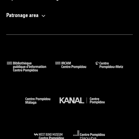
reprod. coul. p. 133) . N° isbn 978-2-901296-41-6
Voir la notice sur le portail de la Bibliothèque Kandinsky
Patronage area