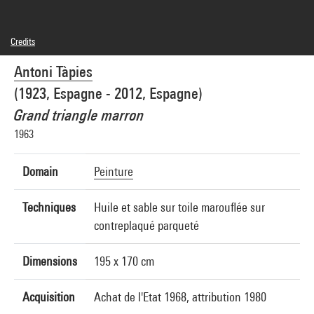
Credits
© Adagp, Paris
Antoni Tàpies
Photo credits : Centre Pompidou, MNAM-CCI/Service de la documentation
photographique du MNAM/Dist. GrandPalaisRmn
(1923, Espagne - 2012, Espagne)
Image reference : 4R09048 [1985 CX 0052]
Image presentation :
Grand triangle marron
GrandPalaisRmnPhoto
1963
Domain
Peinture
Techniques
Huile et sable sur toile marouflée sur
contreplaqué parqueté
Dimensions
195 x 170 cm
Acquisition
Achat de l'Etat 1968, attribution 1980