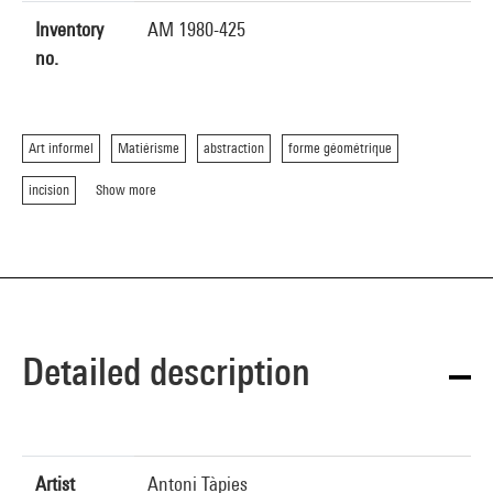
Inventory
AM 1980-425
no.
Art informel
Matiérisme
abstraction
forme géométrique
incision
Show more
Detailed description
Artist
Antoni Tàpies