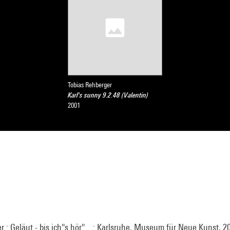
Tobias Rehberger
Karl's sunny 9.2.48 (Valentin)
2001
 : Geläut - bis ich''s hör''... : Karlsruhe, Museum für Neue Kunst, 20