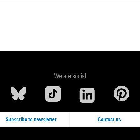
t, architecture, design, des années 1980 à nos jours / sous la dir. de
 Ed. du Centre Pompidou; Flammarion, 2014 (Cit. et reprod. coul. p. 14
26-691-0
ur le portail de la Bibliothèque Kandinsky
ime : Shanghaï, West Bund Museum, novembre 2019-mai 2021. -Shan
m / Centre Pompidou, 2019 (cit. p. 16 et reprod. coul. p. 16 -17) . 
ur le portail de la Bibliothèque Kandinsky
We are social
he Centre Pompidou Collection II. The Voice of Things : Shanghai, W
let 2021-5 février 2023. - Shanghai / Paris : West Bund Museum / E
, 2021 (reprod. coul.p.22) . N° isbn 978-7-5586-2129-1
ur le portail de la Bibliothèque Kandinsky
Subscribe to newsletter
Contact us