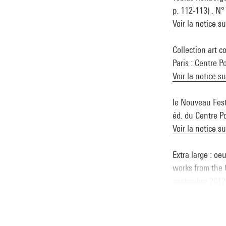
p. 112-113) . N
Voir la notice s
Collection art c
Paris : Centre P
Voir la notice s
le Nouveau Fest
éd. du Centre Po
Voir la notice s
Extra large : 
works from the 
septembre 2012 (
581-4
Voir la notice s