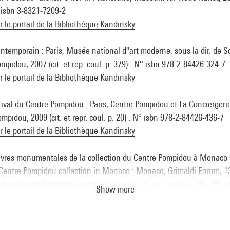
° isbn 3-8321-7209-2
ur le portail de la Bibliothèque Kandinsky
ontemporain : Paris, Musée national d''art moderne, sous la dir. de S
ompidou, 2007 (cit. et rep. coul. p. 379) . N° isbn 978-2-84426-324-7
ur le portail de la Bibliothèque Kandinsky
ival du Centre Pompidou : Paris, Centre Pompidou et La Conciergerie,
mpidou, 2009 (cit. et repr. coul. p. 20) . N° isbn 978-2-84426-436-7
ur le portail de la Bibliothèque Kandinsky
oeuvres monumentales de la collection du Centre Pompidou à Monac
Centre Pompidou collection in Monaco : Monaco, Grimaldi Forum, 13 
sous la dir. d''Ariane Coulondre) (cat. n° 33, repr. coul. p. 94) . N° 
Show more
ur le portail de la Bibliothèque Kandinsky