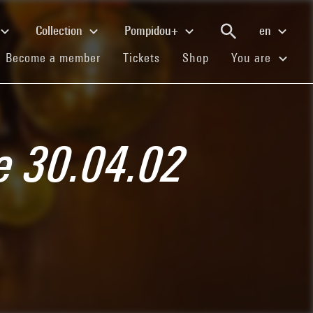
Collection
Pompidou+
en
(current)
(current)
(current)
Become a member
Tickets
Shop
You are
e 30.04.02