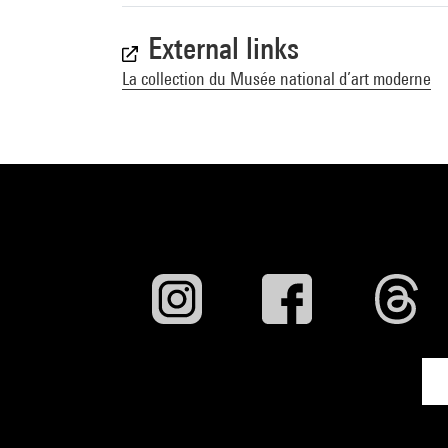
Une histoire. Ar
Macel. - Paris :
External links
isbn 978-2-844
La collection du Musée national d’art moderne
Voir la notice s
The Shape of T
West Bund Museu
5586-1460-6
Voir la notice s
Highlights of t
Museum, 28 juil
Centre Pompidou
Voir la notice s