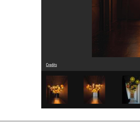
Credits
Caption : Présentation dans "Pom Pom Pidou. Un récit renvers
© Tobias Rehberger
Photo credits : Centre Pompidou, MNAM-CCI/Audrey Laura
Image reference : 4Y16127