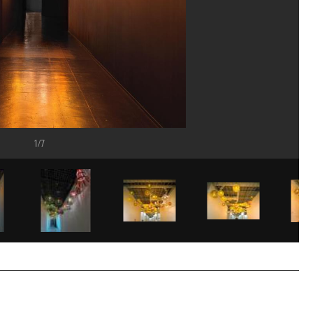
1/7
ant de l’art moderne »" ,Tripostal, Lille, octobre 2025.
ns/Dist. GrandPalaisRmn