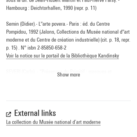
Hambourg : Deichtorhallen, 1990 (repr. p. 11)
Semin (Didier).- L''arte povera.- Paris : éd. du Centre
Pompidou, 1992 (Jalons, Collections du Musée national d''art
moderne et du Centre de création industrielle) (cit. p. 18, repr.
p. 15) . N° isbn 2-85850-658-2
Voir la notice sur le portail de la Bibliothèque Kandinsky
SEVERI (Carlo). - "Présences du Primitif : masques et
Show more
chimères dans l''oeuvre de Joseph Beuys", in Les Cahiers du
Musée national d''art moderne [revue], n° 42, Paris, éd. du
Centre Pompidou, hiver 1992 (reprod. p.34) . N° issn 0181-
1525-18
Voir la notice sur le portail de la Bibliothèque Kandinsky
External links
La collection du Musée national d’art moderne
St. James modern masterpieces : the best of art, architecture,
photography and design since 1945 /edited by Udo