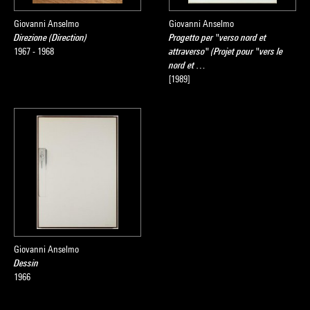
collection du Centre Pompidou, Musée national d'art moderne
,
sous la direction de Sophie Duplaix, Paris, Centre Pompidou,
Giovanni Anselmo
Giovanni Anselmo
Direzione (Direction)
Progetto per "verso nord et
2007
1967 - 1968
attraverso" (Projet pour "vers le
nord et …
[1989]
Giovanni Anselmo
Dessin
1966