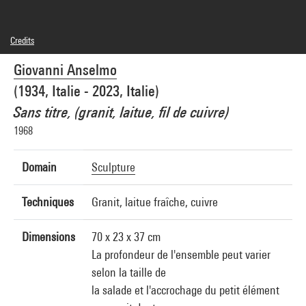
Credits
© Giovanni Anselmo
Giovanni Anselmo
Photo credits : Centre Pompidou, MNAM-CCI/Philippe Migeat/Dist. GrandPalaisRmn
Image reference : 4F16970 [2004 CX 0248]
(1934, Italie - 2023, Italie)
Image presentation :
GrandPalaisRmnPhoto
Sans titre, (granit, laitue, fil de cuivre)
1968
Domain
Sculpture
Techniques
Granit, laitue fraîche, cuivre
Dimensions
70 x 23 x 37 cm
La profondeur de l'ensemble peut varier
selon la taille de
la salade et l'accrochage du petit élément