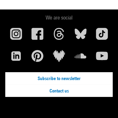
Kultermann.- Detroit : Visible Ink Press, 1997 (cit. p. 8, 10,
reprod. p. 9) . N° isbn 1-57859-023-X
We are social
Voir la notice sur le portail de la Bibliothèque Kandinsky
Rendezvous : Masterpieces from the Centre Georges
Pompidou and the Guggenheim Museums : New York,
Solomon R. Guggenheim Museum, 16 octobre 1998-24
janvier 1999. - New York : Guggenheim Museum Paris/Centre
Georges Pompidou, 1998 (cat. n° 326, cit. p. 563, 592-593,
reprod. coul. p. 563) . N° isbn 0-89207-213-X
Voir la notice sur le portail de la Bibliothèque Kandinsky
Subscribe to newsletter
Le temps, vite : Paris, Centre Georges Pompidou, 2000 (repr.
Contact us
coul., n.p. dans le fascicule Vite Magazine) . N° isbn 2-84426-
037-3
Voir la notice sur le portail de la Bibliothèque Kandinsky