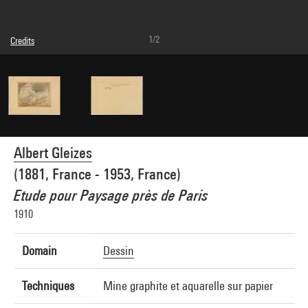
1/2
Credits
Domaine public
Photo credits : Centre Pompidou, MNAM-CCI/Audrey Laurans/Dist. GrandPalaisRmn
Image reference : 4Y06902
Image presentation :
GrandPalaisRmnPhoto
Albert Gleizes
(1881, France - 1953, France)
Etude pour Paysage près de Paris
1910
Domain
Dessin
Techniques
Mine graphite et aquarelle sur papier