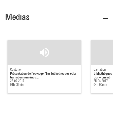
Medias
Captation
Captation
Présentation de l'ouvrage "Les bibliothèques et la
Bibliothèques 
transition numériqu...
Bpi – Enssib
25-04-2017
25-04-2017
01h 08min
04h 00min