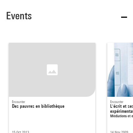
Events
Encounter
Encounter
Des pauvres en bibliothèque
L'écrit et s
expérimenta
Médiations et e
15 Oct 2013
14 Nov 2009