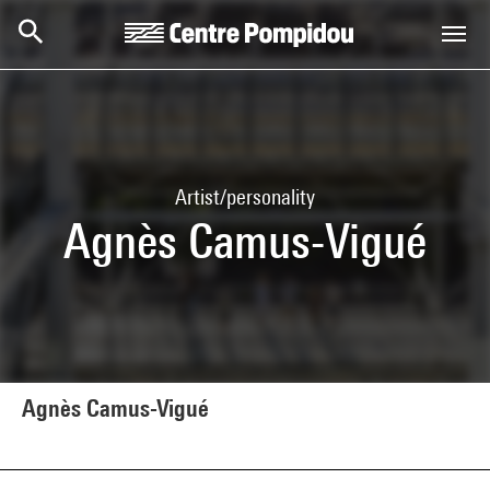
Skip to main content
Centre Pompidou
Artist/personality
Agnès Camus-Vigué
Agnès Camus-Vigué