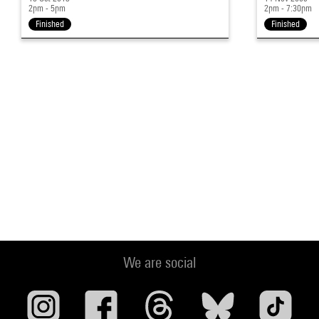
2pm - 5pm
2pm - 7:30pm
Finished
Finished
We are social