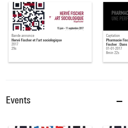
Bande annonce
Captation
Hervé Fischer et l'art sociologique
Pharmacie Fis
2017
Fischer : Dans 
29s
01-01-2017
8min 22s
Events