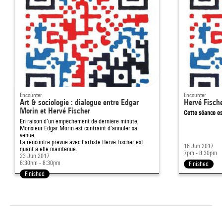
Encounter
Encounter
Art & sociologie : dialogue entre Edgar
Hervé Fisch
Morin et Hervé Fischer
Cette séance es
En raison d’un empêchement de dernière minute,
Monsieur Edgar Morin est contraint d’annuler sa
venue.
La rencontre prévue avec l’artiste Hervé Fischer est
16 Jun 2017
quant à elle maintenue.
7pm - 8:30pm
23 Jun 2017
6:30pm - 8:30pm
Finished
Finished