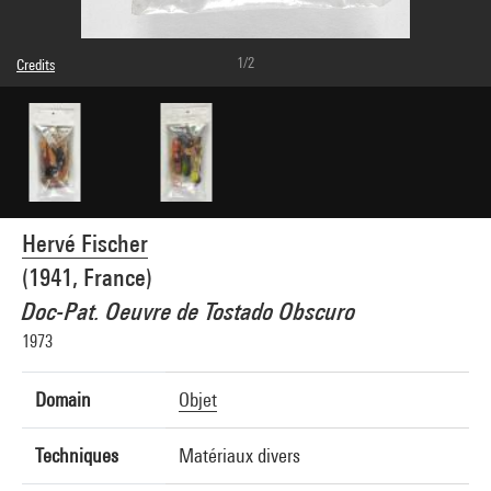
1/2
Credits
Caption : Recto du sachet
© Hervé Fischer
Photo credits : Bertrand Prévost - Centre Pompidou, MNAM-CCI
Image reference : 4N14220
Image presentation :
GrandPalaisRmnPhoto
Hervé Fischer
(1941, France)
Doc-Pat. Oeuvre de Tostado Obscuro
1973
Domain
Objet
Techniques
Matériaux divers