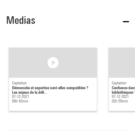
Medias
Captation
Captation
Démocratie et expertise sont-elles compatibles ?
Confiance dans 
Les enjeux de la défi...
bibliothèques 
07-12-2021
07-12-2021
00h 42min
02h 55min