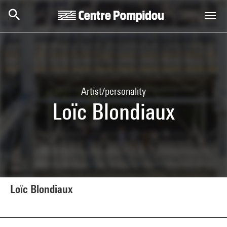
Skip to main content
Centre Pompidou
Artist/personality
Loïc Blondiaux
Loïc Blondiaux