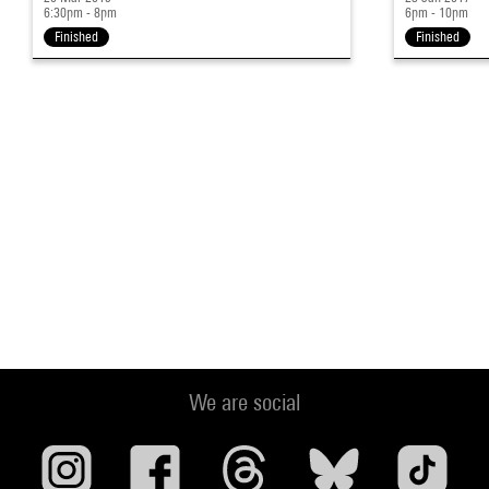
6:30pm - 8pm
6pm - 10pm
Finished
Finished
We are social