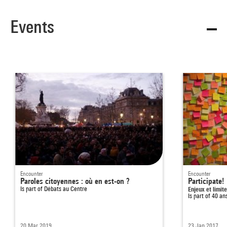
Events
Encounter
Encounter
Paroles citoyennes : où en est-on ?
Participate!
Is part of
Débats au Centre
Enjeux et limit
Is part of
40 ans
20 Mar 2019
23 Jan 2017