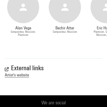
Alan Vega
Bachir Attar
Eric H
Compositeur, Musicien,
Compositeur, Musicien
Plasticien, 
Plasticien
Musicien,
External links
Artist's website
We are social