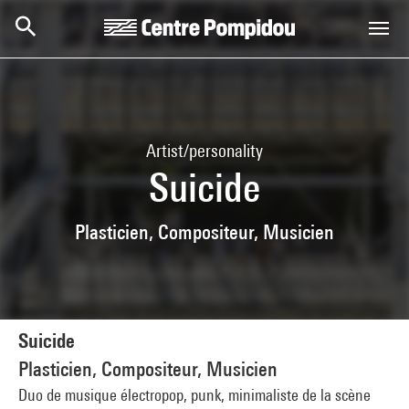
Skip to main content
Centre Pompidou
Artist/personality
Suicide
Plasticien, Compositeur, Musicien
Suicide
Plasticien, Compositeur, Musicien
Duo de musique électropop, punk, minimaliste de la scène