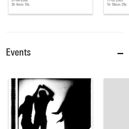
01-04-2008
17-02-2005
3h 4min 10s
1h 18min 29s
Events