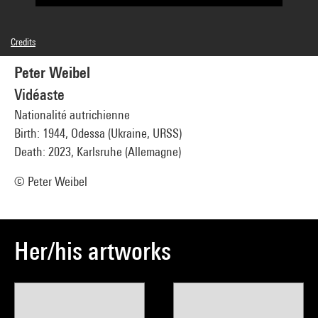
Credits
Caption : Photogrammes
Peter Weibel
© Adagp, Paris
Photo credits : Centre Pompidou, MNAM-CCI/Service de la documentation
Vidéaste
photographique du MNAM/Dist. GrandPalaisRmn
Image reference : 4F85258
Nationalité autrichienne
Image presentation :
GrandPalaisRmnPhoto
Birth: 1944, Odessa (Ukraine, URSS)
Death: 2023, Karlsruhe (Allemagne)
© Peter Weibel
Her/his artworks