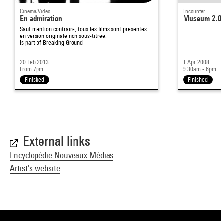
Cinema/Video
Encounter
En admiration
Museum 2.
Sauf mention contraire, tous les films sont présentés
en version originale non sous-titrée.
Is part of
Breaking Ground
20 Feb 2013
1 Apr 2008
From 7pm
9:30am - 6pm
Finished
Finished
External links
Encyclopédie Nouveaux Médias
Artist's website