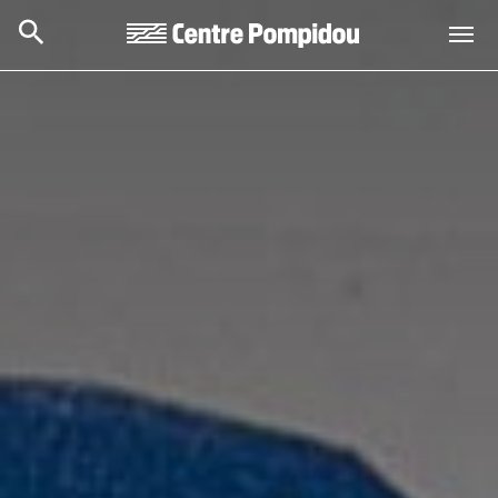
Aller au contenu principal
Centre Pompidou