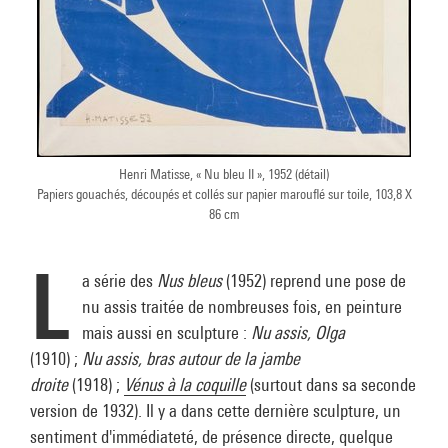
Henri Matisse, « Nu bleu II », 1952 (détail)
Papiers gouachés, découpés et collés sur papier marouflé sur toile, 103,8 X
86 cm
L
a série des
Nus bleus
(1952) reprend une pose de
nu assis traitée de nombreuses fois, en peinture
mais aussi en sculpture :
Nu assis, Olga
(1910) ;
Nu assis, bras autour de la jambe
droite
(1918) ;
Vénus à la coquille
(surtout dans sa seconde
version de 1932). Il y a dans cette dernière sculpture, un
sentiment d'immédiateté, de présence directe, quelque