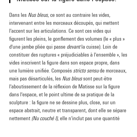
Dans les
Nus bleus
, ce sont au contraire les vides,
intervenant entre les morceaux découpés, qui mettent
l'accent sur les articulations. Ce sont ces vides qui
figurent les pleins, le gonflement des volumes (le « plus »
d'une jambe pliée qui passe
devant
la cuisse). Loin de
constituer des ruptures « préjudiciables à l'ensemble », les
vides inscrivent la figure dans son espace propre, dans
une lumière unifiée. Composés
stricto sensu
de morceaux,
mais pas désarticulés, les
Nus bleus
sont peut-être
l'aboutissement de la réflexion de Matisse sur la figure
dans l'espace, et le point ultime de sa pratique de la
sculpture : la figure ne se dessine plus, close, sur un
espace abstrait, neutre et transparent, dont elle se sépare
nettement
(Nu couché I)
, elle n'inclut pas une quantité
d'espace limitée, précisément dessinée, et qualifiée
autrement que l'espace ambiant (les « vides » que dessine