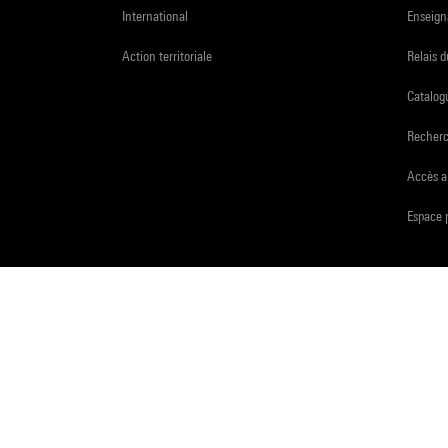
International
Enseign
Action territoriale
Relais 
Catalogu
Recher
Accès a
Espace 