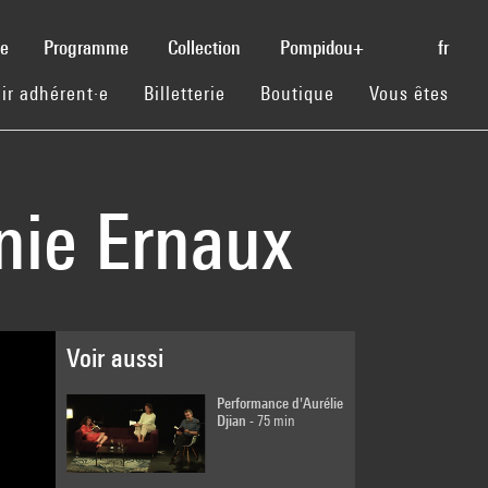
(current)
se
Programme
Collection
Pompidou+
fr
(current)
(current)
(current)
ir adhérent·e
Billetterie
Boutique
Vous êtes
nnie Ernaux
Voir aussi
Performance d'Aurélie
Djian
- 75 min