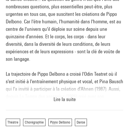
nombreuses questions, plus essentielles peut-être, plus
urgentes en tous cas, que suscitent les créations de Pippo
Delbono. Car l'être humain, l'humanité dans l'homme, est au
centre de l'univers qu'il déploie sur scène depuis une
quinzaine d'années. Et le corps, les corps - dans leur
diversité, dans la diversité de leurs conditions, de leurs
expériences et de leurs expressions - sont la clé de voûte de
son langage.
La trajectoire de Pippo Delbono a croisé l'Odin Teatret où il
s'est initié à l'entraînement physique et vocal, et Pina Bausch
qui l'a invité à participer à la création d'Ahnen (1987). Aussi,
depuis Le Temps des assassins (1986) créé avec son
Lire la suite
compagnon de route, l'acteur argentin Pepe Roblado, c'est la
vérité des émotions et la nécessité du geste qu'il poursuit
dans des pièces composites où la danse est omniprésente.
Théâtre
Chorégraphie
Pippo Delbono
Danse
Des pièces qui traitent de la mort (Il Silenzio, 2000), de la