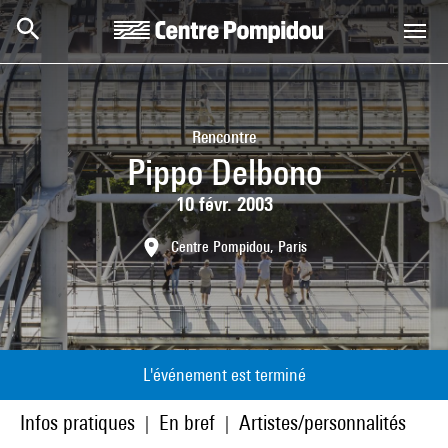
Aller au contenu principal
Centre Pompidou
Rencontre
Pippo Delbono
10 févr. 2003
Centre Pompidou, Paris
L'événement est terminé
Infos pratiques
En bref
Artistes/personnalités
|
|