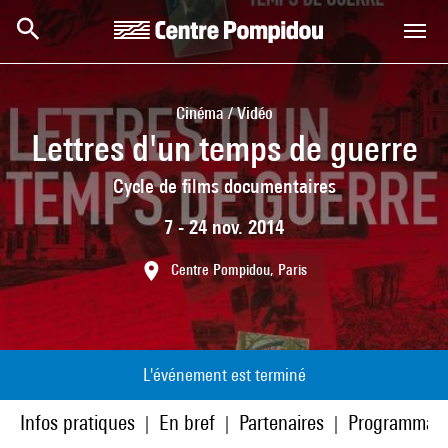
Aller au contenu principal
Centre Pompidou
Cinéma / Vidéo
Lettres d'un temps de guerre
Cycle de films documentaires
7 - 24 nov. 2014
Centre Pompidou, Paris
L'événement est terminé
Infos pratiques
En bref
Partenaires
Programmati
|
|
|