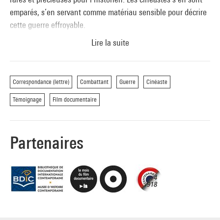
emparés, s’en servant comme matériau sensible pour décrire
cette guerre effroyable.
Lire la suite
Au-delà de la Grande guerre, la programmation s’étendra à
d’autres guerres, telle que la seconde guerre mais aussi la
guerre d’Algérie, la guerre du Liban, l’Irak ou encore les
Correspondance (lettre)
Combattant
Guerre
Cinéaste
guérillas sud-américaines.
Témoignage
Film documentaire
Partenaires