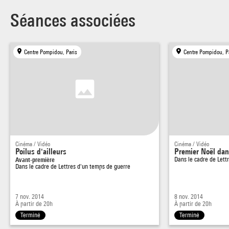
Séances associées
Centre Pompidou, Paris
Centre Pompidou, P
Cinéma / Vidéo
Cinéma / Vidéo
Poilus d'ailleurs
Premier Noël dan
Avant-première
Dans le cadre de
Lett
Dans le cadre de
Lettres d'un temps de guerre
7 nov. 2014
8 nov. 2014
À partir de 20h
À partir de 20h
Terminé
Terminé