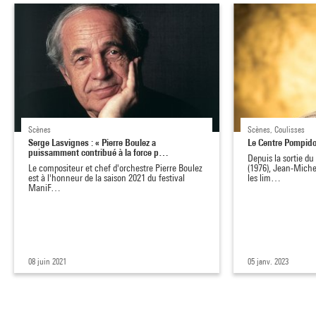
Scènes
Scènes, Coulisses
Serge Lasvignes : « Pierre Boulez a
Le Centre Pompido
puissamment contribué à la force p…
Depuis la sortie du
Le compositeur et chef d'orchestre Pierre Boulez
(1976),
Jean-Michel
est à l'honneur de la saison 2021 du festival
les lim…
ManiF…
08 juin 2021
05 janv. 2023