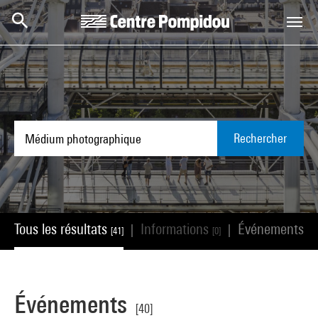
Aller au contenu principal
Centre Pompidou
Rechercher
Tous les résultats
Informations
Événements
|
|
[41]
[0]
[40
Événements
[40]