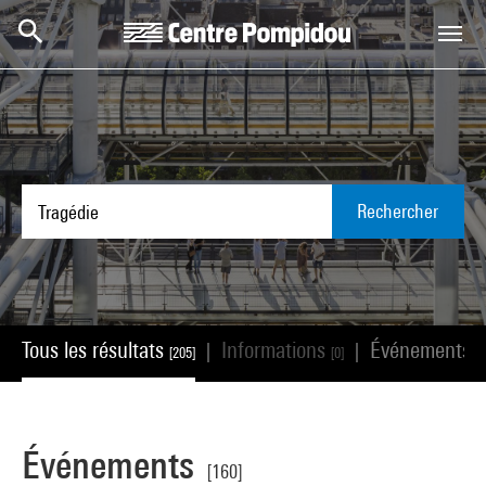
Aller au contenu principal
Centre Pompidou
Rechercher
Tous les résultats
Informations
Événements
|
|
[205]
[0]
[
Événements
[160]