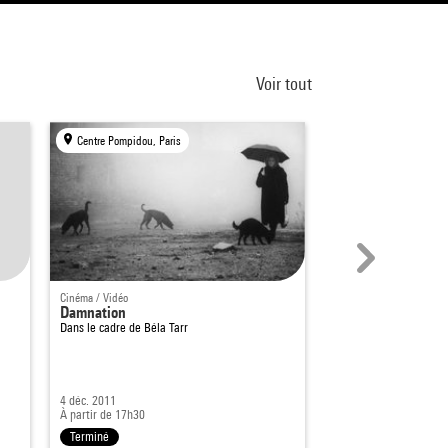
Voir tout
Centre Pompidou, Paris
Centre Pompidou, Par
Cinéma / Vidéo
Cinéma / Vidéo
Damnation
L'insoutenable lé
Dans le cadre de
Béla Tarr
DoubleVision - Homm
Manifestation annulée
Dans le cadre de
Film 
4 déc. 2011
6 avril 2016
À partir de 17h30
19h - 20h30
Terminé
Terminé