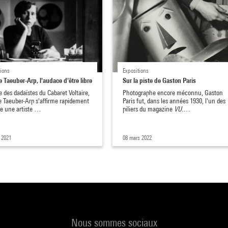
tions
Expositions
 Taeuber-Arp, l'audace d'être libre
Sur la piste de Gaston Paris
 des dadaïstes du Cabaret Voltaire,
Photographe encore méconnu, Gaston
 Taeuber-Arp s'affirme rapidement
Paris fut, dans les années 1930, l'un des
 une artiste …
piliers du magazine
VU
.…
. 2021
08 mars 2022
Nous sommes sociaux