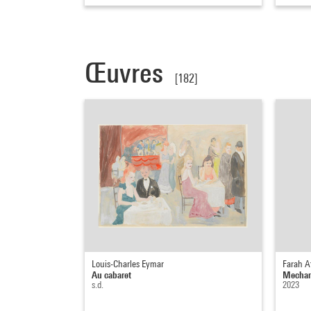
Œuvres
[182]
Louis-Charles Eymar
Farah A
Au cabaret
Mechani
s.d.
2023