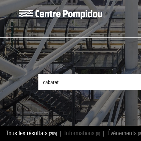
Aller au contenu principal
Centre Pompidou
Tous les résultats
Informations
Événements
|
|
[289]
[0]
[8