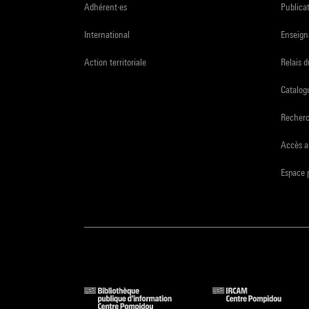
Adhérent·es
Publicat
International
Enseign
Action territoriale
Relais 
Catalogu
Recher
Accès a
Espace 