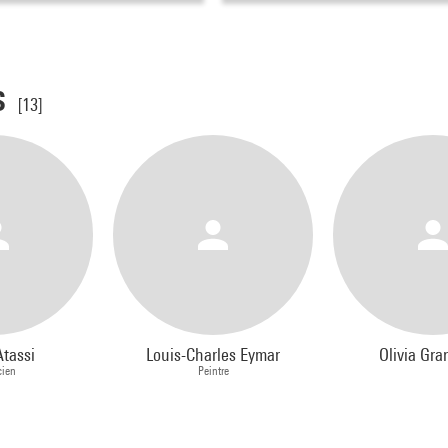
s
[13]
Atassi
Louis-Charles Eymar
Olivia Gra
cien
Peintre