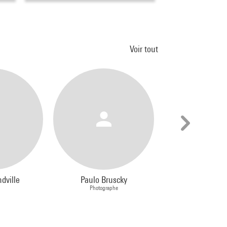
Voir tout
ndville
Paulo Bruscky
Germaine K
Photographe
Photograph