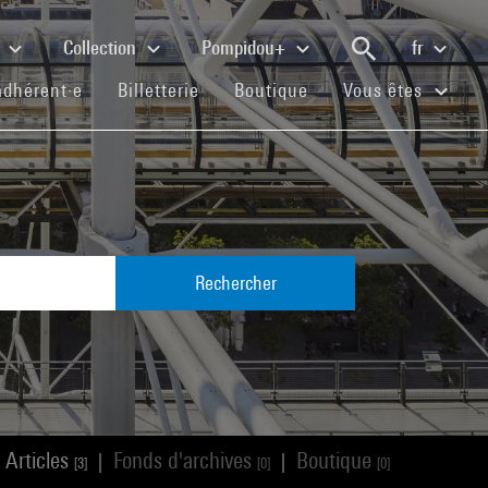
e
Collection
Pompidou+
fr
(current)
(current)
(current)
adhérent·e
Billetterie
Boutique
Vous êtes
Rechercher
Articles
Fonds d'archives
Boutique
|
|
[3]
[0]
[0]