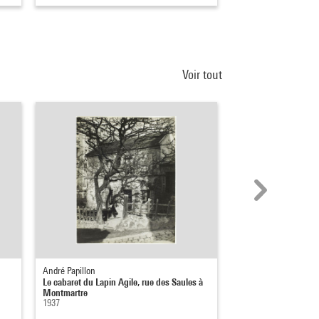
Voir tout
André Papillon
Jean Roubier
Le cabaret du Lapin Agile, rue des Saules à
Le cabaret du Poulaill
Montmartre
Paris
1937
vers 1938