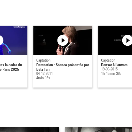
Captation
Captation
ans le cadre du
Damnation : Séance présentée par
Danser à l'envers
de Paris 2025
Béla Tarr
19-06-2015
04-12-2011
1h 18min 38s
4min 16s