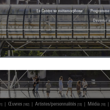
(current)
Le Centre se métamorphose
Programm
Devenir 
Œuvres
Artistes/personnalités
Média
|
|
|
|
1]
[182]
[13]
[10]