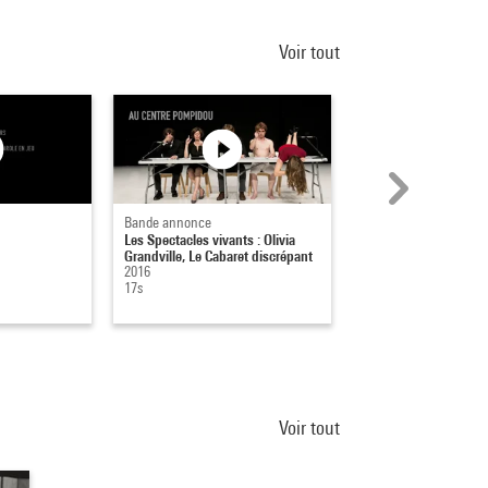
Voir tout
Bande annonce
Affiche
Les Spectacles vivants : Olivia
Vienne 1880-1938, 
Grandville, Le Cabaret discrépant
plus..., Cabaret Aben
2016
Schoenber...
17s
1986
Voir tout