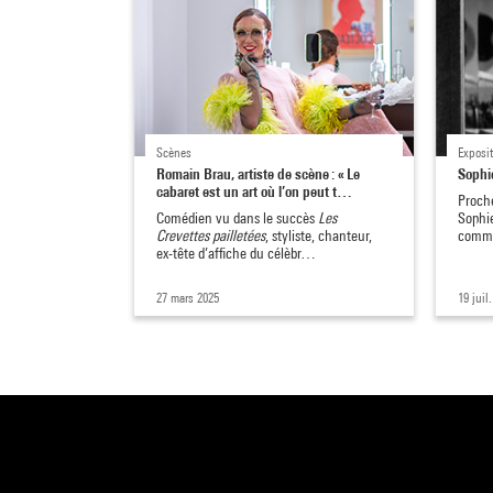
Scènes
Exposi
Romain Brau, artiste de scène : « Le
Sophie
cabaret est un art où l’on peut t…
Proche
Comédien vu dans le succès
Les
Sophie
Crevettes pailletées
, styliste, chanteur,
comme
ex-tête d’affiche du célèbr…
27 mars 2025
19 juil