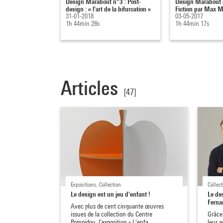
Design Marabout n°3 : Post-
Design Marabout 
design : « l'art de la bifurcation »
Fiction par Max M
31-01-2018
03-05-2017
1h 44min 28s
1h 44min 17s
Articles
[47]
Expositions, Collection
Collect
Le design est un jeu d'enfant !
Le de
Fern
Avec plus de cent cinquante œuvres
issues de la collection du Centre
Grâce
Pompidou, l’exposition « L'enfa…
leur a