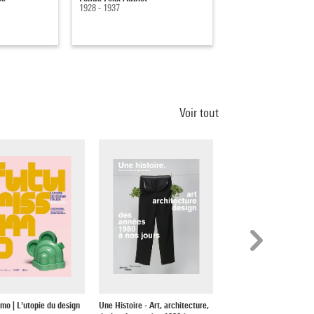
1928 - 1937
1920 - 1935
Voir tout
imo | L'utopie du design
Une Histoire - Art, architecture,
VIA Design 3.0. 1979-200