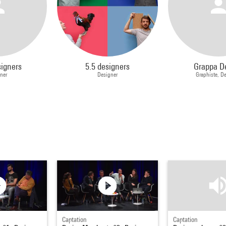
signers
5.5 designers
Grappa D
ner
Designer
Graphiste, D
Captation
Captation