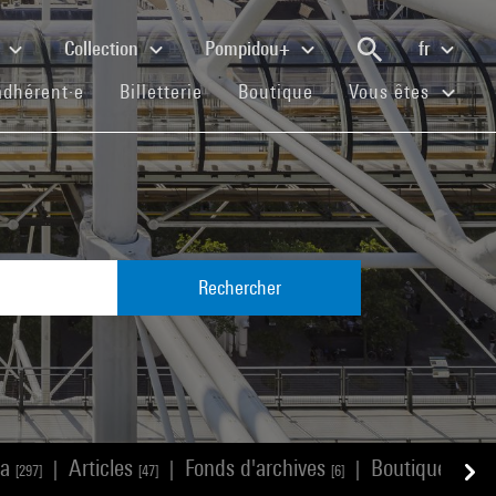
e
Collection
Pompidou+
fr
(current)
(current)
(current)
adhérent·e
Billetterie
Boutique
Vous êtes
Rechercher
ia
Articles
Fonds d'archives
Boutique
|
|
|
[297]
[47]
[6]
[145]