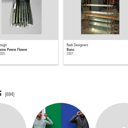
esign
Radi Designers
sion Power Flower
Banc
2005
2001
s
[694]