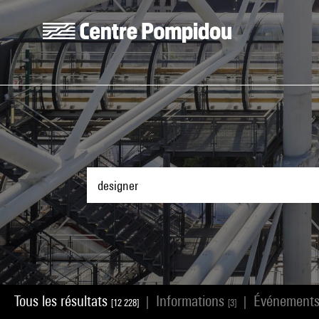
Aller au contenu principal
Centre Pompidou
Tous les résultats
Informations
Événement
|
|
[12 228]
[3]