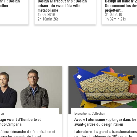
n°1 : Design
Design Marabout n°8 : Design
Design au banc n°2 :
ollon
urbain : du vivant à la ville-
Ou comment les de
métabolisme
projettent...
13-06-2019
31-03-2010
2h 10min 26s
1h 32min 21s
ion
Expositions, Collection
sign vivant d'Humberto et
Avec « Futurissimo », plongez dans les
ando Campana
avant-gardes du design italien
 à leur démarche de récupération et
Laboratoire des grandes transformations
e
pproche animiste de l’objet,
sociales et politiques du 20
siècle, le