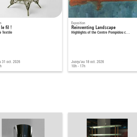
on
Exposition
le fil !
Reinventing Landscape
 Textile
Highlights of the Centre Pompidou c…
 31 oct. 2026
Jusqu'au 18 oct. 2026
h
10h - 17h