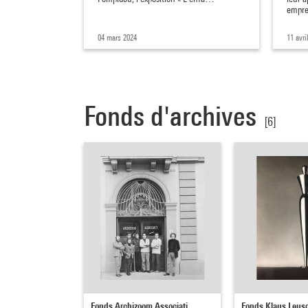
empre
04 mars 2024
11 avri
Fonds d'archives
[6]
Fonds Archizoom Associati
Fonds Klaus Leus