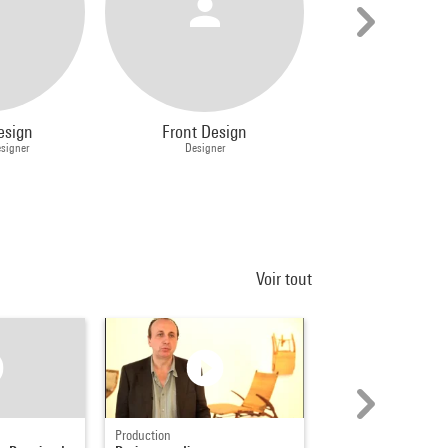
esign
Front Design
Smart Des
esigner
Designer
Designer, Créateur
Voir tout
Production
Bande annonce