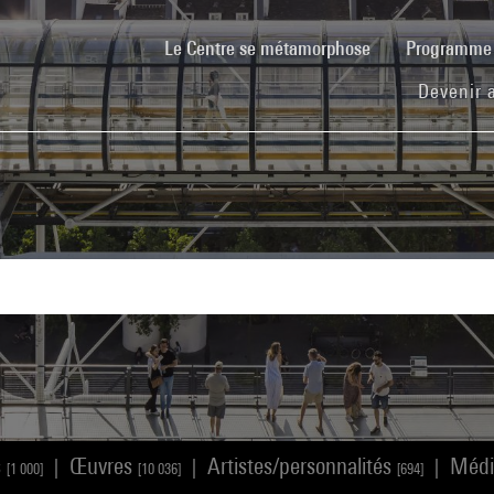
(current)
Le Centre se métamorphose
Programm
Devenir 
s
Œuvres
Artistes/personnalités
Méd
|
|
|
[1 000]
[10 036]
[694]