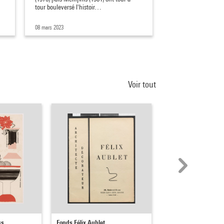
tour bouleversé l'histoir…
projets valorisen…
08 mars 2023
16 avril 2024
Voir tout
ss
Fonds Félix Aublet
Fonds Djo-Bourgeois