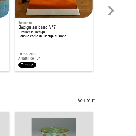
Rencontre
Rencontre
Design au banc N°7
Design au banc N
Diffuser le Design
Montrer le Design
Dans le cadre de
Design au banc
Dans le cadre de
Desig
18 mai 2011
24 juin 2011
À partir de 19h
À partir de 19h
Terminé
Terminé
Voir tout