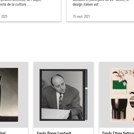
inte de la culture …
design italien est …
l 2025
15 sept. 2021
chel
Fonds Roger Landault
Fonds Ettore Sottsa