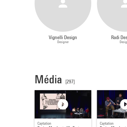
Vignelli Design
Radi De
Designer
Desig
Média
[297]
Captation
Captation