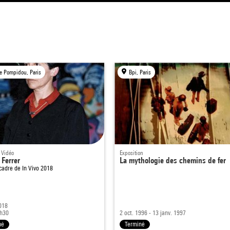
e Pompidou, Paris
Bpi, Paris
 Vidéo
Exposition
 Ferrer
La mythologie des chemins de fer
 cadre de
In Vivo 2018
018
0h30
2 oct. 1996 - 13 janv. 1997
né
Terminé