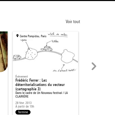
Voir tout
Centre Pompidou, Paris
Centre Pompidou, Par
Événement
Cinéma / Vidéo
Frédéric Ferrer : Les
"Les films sont des
déterritorialisations du vecteur
Dans le cadre de
Film 
(cartographie 3)
Dans le cadre de
Un Nouveau festival / LA
CLAIRIÈRE
28 févr. 2013
20 avril 2011
À partir de 19h
À partir de 19h
Terminé
Terminé