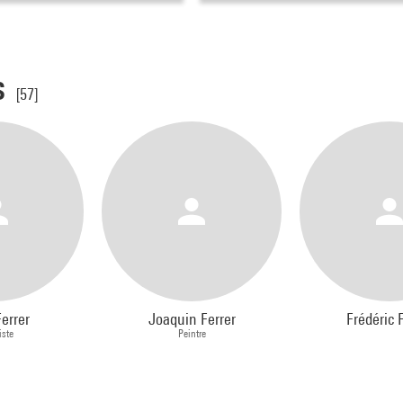
s
[57]
Ferrer
Joaquin Ferrer
Frédéric 
iste
Peintre