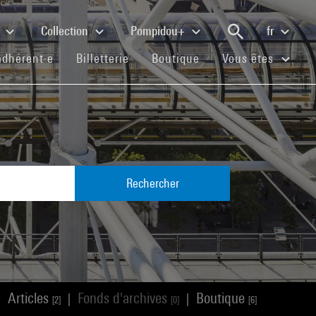
e
Collection
Pompidou+
fr
(current)
(current)
(current)
adhérent·e
Billetterie
Boutique
Vous êtes
Rechercher
Articles
Fonds d'archives
Boutique
|
|
|
[2]
[0]
[6]