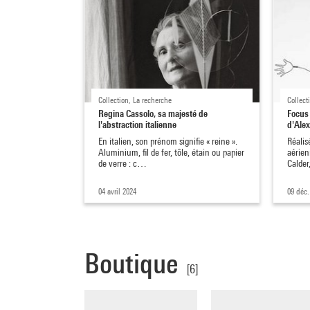
Collection, La recherche
Collect
Regina Cassolo, sa majesté de
Focus 
l'abstraction italienne
d'Alex
En italien, son prénom signifie « reine ».
Réalis
Aluminium, fil de fer, tôle, étain ou papier
aérien
de verre : c…
Calde
04 avril 2024
09 déc.
Boutique
[6]