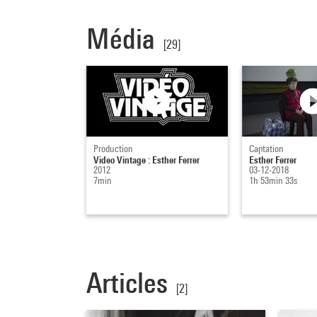
Média
[29]
Production
Captation
Video Vintage : Esther Ferrer
Esther Ferrer
2012
03-12-2018
7min
1h 53min 33s
Articles
[2]