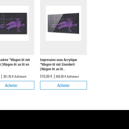
cadrée "Wagon-lit mit
Impression sous Acrylique
 [Wagon-lit au lit en
"Wagon-lit mit Eisenbett
[Wagon-lit au lit...
€
510,00 €
301,50 €
Adhérent
459,00 €
Adhérent
Acheter
Acheter