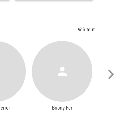
Voir tout
Ferrer
Briony Fer
Frédéric (1967
Ferrer