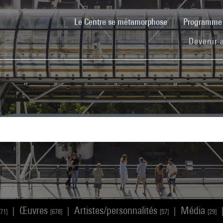
(current)
Le Centre se métamorphose
Programm
Devenir 
Œuvres
Artistes/personnalités
Média
|
|
|
171]
[678]
[57]
[29]