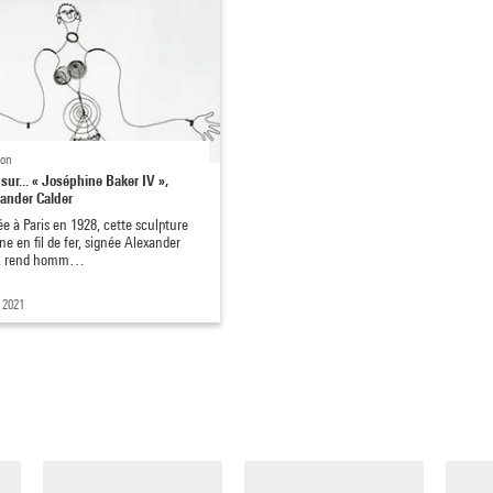
ion
sur... « Joséphine Baker IV »,
ander Calder
ée à Paris en 1928, cette sculpture
ne en fil de fer, signée Alexander
r, rend homm…
 2021