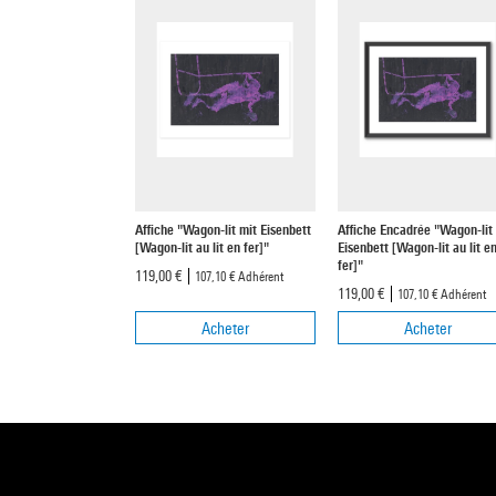
Affiche "Wagon-lit mit Eisenbett
Affiche Encadrée "Wagon-lit
[Wagon-lit au lit en fer]"
Eisenbett [Wagon-lit au lit e
fer]"
119,00 €
107,10 €
Adhérent
119,00 €
107,10 €
Adhérent
Acheter
Acheter