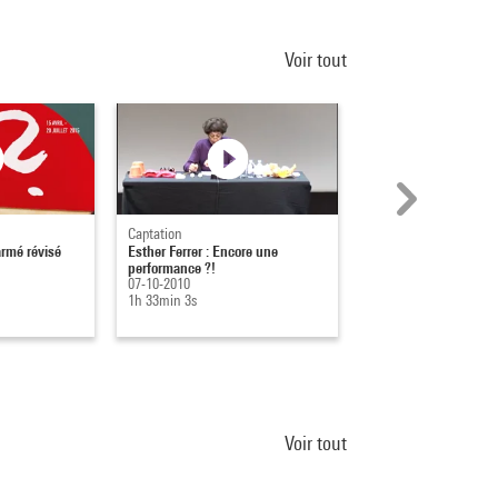
Voir tout
Captation
Captation
armé révisé
Esther Ferrer : Encore une
Frédéric Ferrer : Les
performance ?!
déterritorialisations 
07-10-2010
(cartographie 3...
1h 33min 3s
28-02-2013
1h 3min 42s
Voir tout