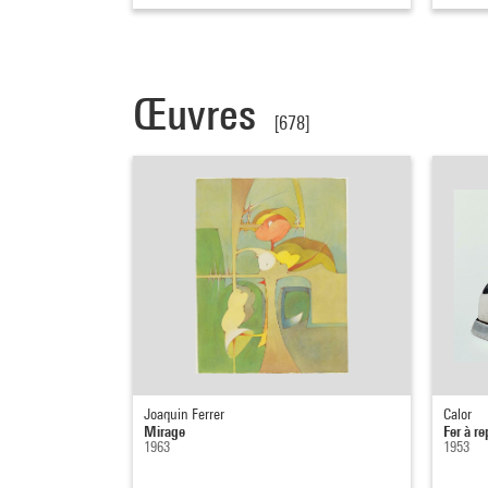
Œuvres
[678]
Joaquin Ferrer
Calor
Mirage
Fer à r
1963
1953