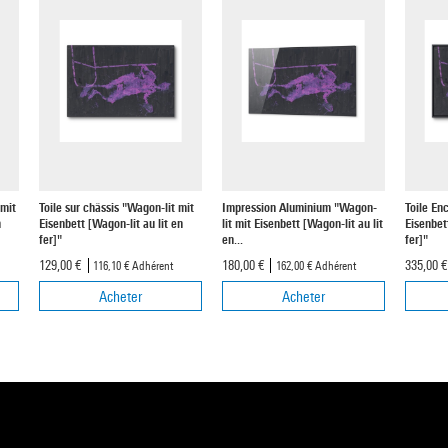
 mit
Toile sur châssis "Wagon-lit mit
Impression Aluminium "Wagon-
Toile En
n
Eisenbett [Wagon-lit au lit en
lit mit Eisenbett [Wagon-lit au lit
Eisenbett
fer]"
en...
fer]"
129,00 €
180,00 €
335,00 
116,10 €
Adhérent
162,00 €
Adhérent
Acheter
Acheter