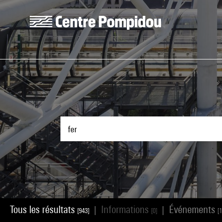
Aller au contenu principal
Centre Pompidou
Tous les résultats
Informations
Événements
|
|
[943]
[0]
[