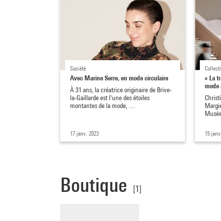
Société
Collect
Avec Marine Serre, en mode circulaire
« La t
mode a
À 31 ans, la créatrice originaire de Brive-
la-Gaillarde est l'une des étoiles
Christ
montantes de la mode, …
Margie
Musée
17 janv. 2023
15 janv
Boutique
[1]