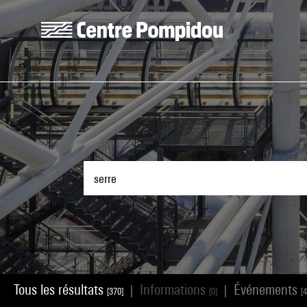
Aller au contenu principal
Centre Pompidou
Tous les résultats
Informations
Événements
|
|
[370]
[0]
[4