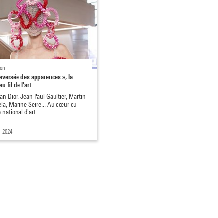
ion
raversée des apparences », la
u fil de l'art
ian Dior, Jean Paul Gaultier, Martin
la, Marine Serre... Au cœur du
 national d'art…
. 2024