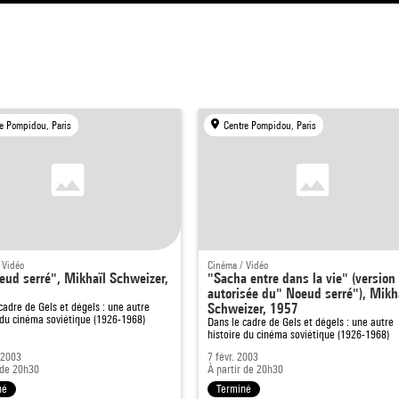
e Pompidou, Paris
Centre Pompidou, Paris
 Vidéo
Cinéma / Vidéo
eud serré", Mikhaïl Schweizer,
"Sacha entre dans la vie" (version
autorisée du" Noeud serré"), Mikh
 cadre de
Gels et dégels : une autre
Schweizer, 1957
 du cinéma soviétique (1926-1968)
Dans le cadre de
Gels et dégels : une autre
histoire du cinéma soviétique (1926-1968)
 2003
7 févr. 2003
 de 20h30
À partir de 20h30
né
Terminé