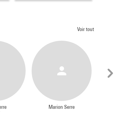
Voir tout
rre
Marion Serre
Valérie Serre