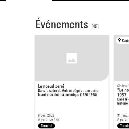
Événements
[45]
Centr
Le noeud serré
Cinéma /
"Le no
Dans le cadre de
Gels et dégels : une autre
1957
histoire du cinéma soviétique (1926-1968)
Dans le
histoire
8 déc. 2002
31 janv.
À partir de 17h
À partir
Terminé
Termi