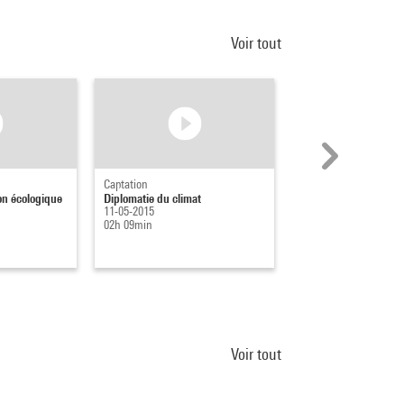
Voir tout
Captation
Captation
ion écologique
Diplomatie du climat
Diversité des modes
11-05-2015
d'acquisitions des re
02h 09min
numériques - La bibl..
12-10-2021
00h 54min
Voir tout