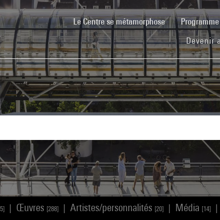
(current)
Le Centre se métamorphose
Programm
Devenir 
Œuvres
Artistes/personnalités
Média
|
|
|
|
5]
[288]
[20]
[14]