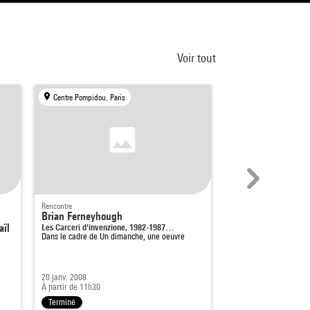
Voir tout
Centre Pompidou, Paris
Centre Pompidou, Par
Rencontre
Rencontre
Brian Ferneyhough
Petite table, soit 
aïl
Les Carceri d'invenzione, 1982-1987…
Nuit des musées
Dans le cadre de
Un dimanche, une oeuvre
20 janv. 2008
17 mai 2014
À partir de 11h30
À partir de 20h
Terminé
Terminé