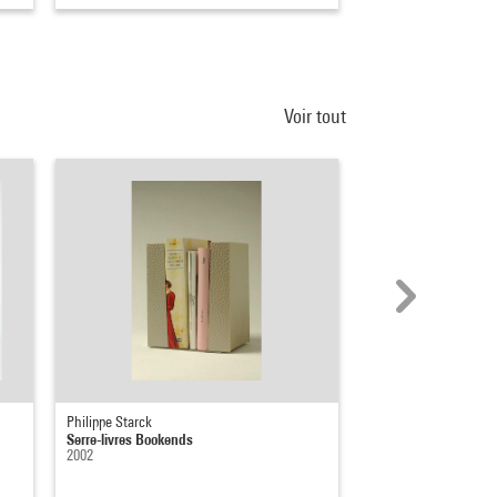
Voir tout
Philippe Starck
Patrick Berger
Serre-livres Bookends
Grande serre
2002
1985 - 1992