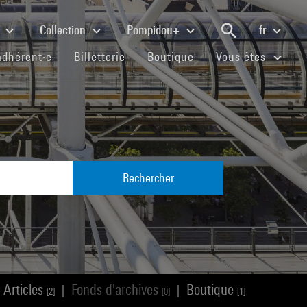
e
Collection
Pompidou+
fr
(current)
(current)
(current)
adhérent·e
Billetterie
Boutique
Vous êtes
Rechercher
Articles
Fonds d'archives
Boutique
|
|
[2]
[0]
[1]