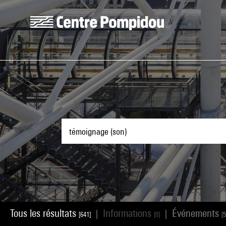
Aller au contenu principal
Centre Pompidou
Tous les résultats
Informations
Événements
|
|
[641]
[0]
[