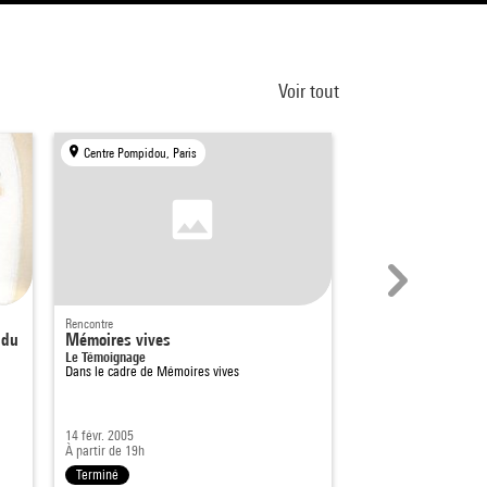
Voir tout
Centre Pompidou, Paris
Centre Georges Pompi
Rencontre
Spectacle
 du
Mémoires vives
Témoignages 81
Le Témoignage
Dans le cadre de
Mémoires vives
14 févr. 2005
À partir de 19h
15 - 19 avril 1981
Terminé
Terminé