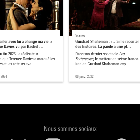
a
Scènes
ailler avec lui a changé ma vie. »
Gurshad Shaheman : « J'aime raconter
ce Davies vu par Rachel …
des histoires. La parole a une pl…
u fin 2023, le réalisateur
Dans son dernier spectacle
Les
nique Terence Davies a marqué les
Forteresses
, le metteur en scène franco-
es et les acteurs ave…
iranien Gurshad Shaheman expl…
. 2024
06 janv. 2022
Nous sommes sociaux