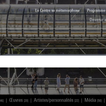
(current)
Le Centre se métamorphose
Programm
Devenir 
Œuvres
Artistes/personnalités
Média
|
|
|
|
546]
[20]
[22]
[50]