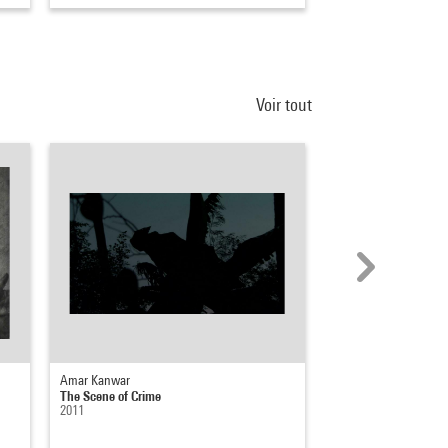
Voir tout
Amar Kanwar
Jochen Gerz
The Scene of Crime
Le Grand Amour / 1 (F
2011
1980