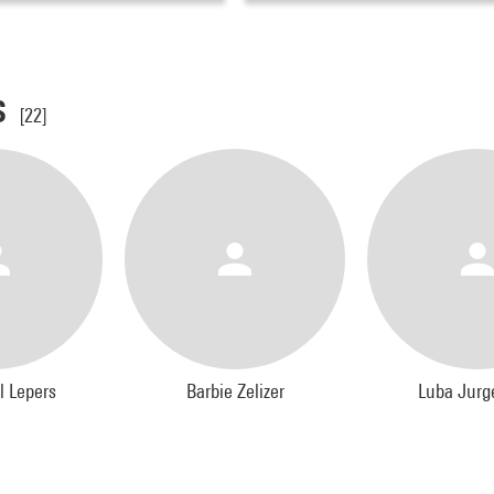
s
[22]
l Lepers
Barbie Zelizer
Luba Jur