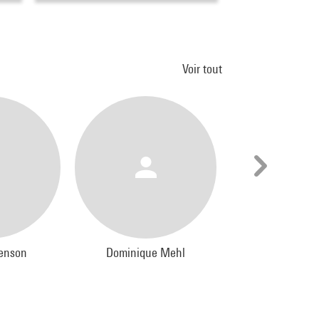
Voir tout
genson
Dominique Mehl
Jacques Wa