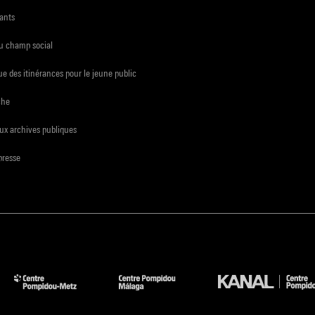
ants
du champ social
e des itinérances pour le jeune public
che
ux archives publiques
presse