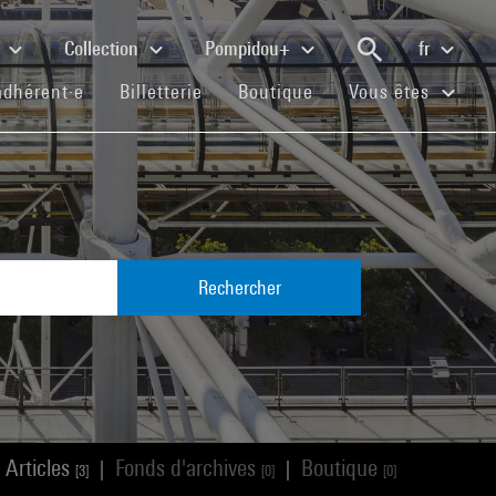
e
Collection
Pompidou+
fr
(current)
(current)
(current)
adhérent·e
Billetterie
Boutique
Vous êtes
Rechercher
Articles
Fonds d'archives
Boutique
|
|
[3]
[0]
[0]