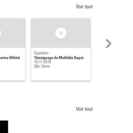
Voir tout
Captation
Captation
erine Wihtol
Témoignage de Mathilde Dupré
Témoignage de Mathi
16-11-2019
16-11-2019
00h 13min
00h 11min
Voir tout