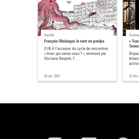
Société
Ciném
François Olislaeger, le vent en poulpe
« Trav
Teren
(1/4) À l'occasion du cycle de rencontres
« Avec qui venez-vous ? », emmené par
Dispar
Vinciane Despret, l'…
britan
actric
20 oct. 2021
22 févr