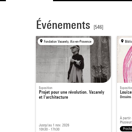
Événements
[546]
Fondation Vasarely, Aix-en-Provence
Exposition
Expositi
Projet pour une révolution. Vasarely
Louise
et l'architecture
Dessins 
À partir
Plusieur
Jusqu'au 1 nov. 2026
Proch
10h30 - 17h30