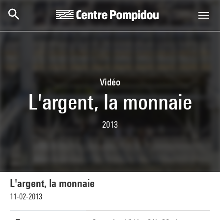
Aller au contenu principal
Centre Pompidou
Vidéo
L'argent, la monnaie
2013
L'argent, la monnaie
11-02-2013