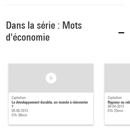
Dans la série : Mots
d'économie
Captation
Captation
Le développement durable, un monde à réinventer
Rigueur ou rel
?
08-04-2013
05-06-2013
01h 25min
01h 38min