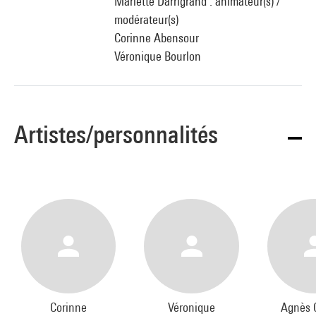
Mariette Darrigrand : animateur(s) /
modérateur(s)
Corinne Abensour
Véronique Bourlon
Artistes/personnalités
Corinne
Véronique
Agnès 