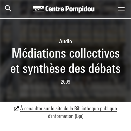
Aller au contenu principal
Centre Pompidou
Audio
Médiations collectives
et synthèse des débats
2009
À consulter sur le site de la Bibliothèque publique
d'information (Bpi)