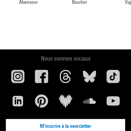
Abensour
Bourlon
Vi
Nous sommes sociaux
M'inscrire à la newsletter