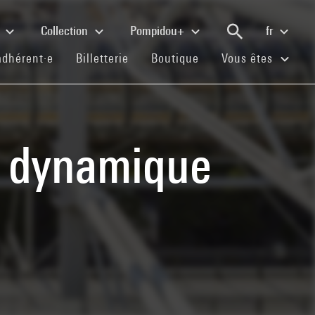
e
Collection
Pompidou+
fr
(current)
(current)
(current)
adhérent·e
Billetterie
Boutique
Vous êtes
ne dynamique