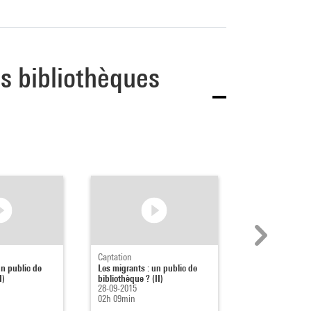
les bibliothèques
Captation
Captation
un public de
Les migrants : un public de
La bibliothèque
I)
bibliothèque ? (II)
nouvelles prati
28-09-2015
cohésion social
02h 09min
25-06-2015
05h 07min