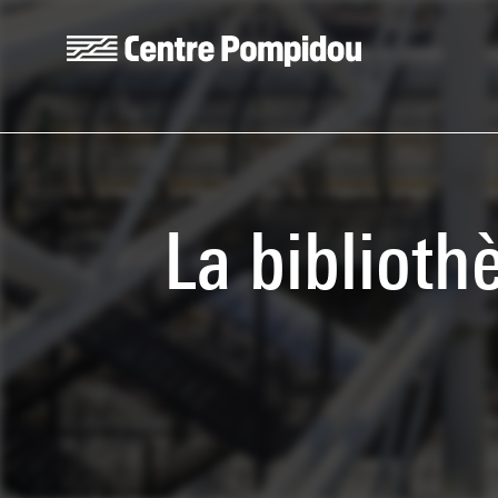
Aller au contenu principal
Centre Pompidou
La biblioth