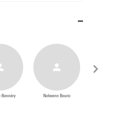
 Bonnéry
Nolwenn Bouric
Christin