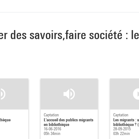
er des savoirs,faire société : 
Captation
Captation
othèque
L'accueil des publics migrants
Les migrants : 
en bibliothèque
bibliothèque ? (
16-06-2016
28-09-2015
05h 34min
03h 22min