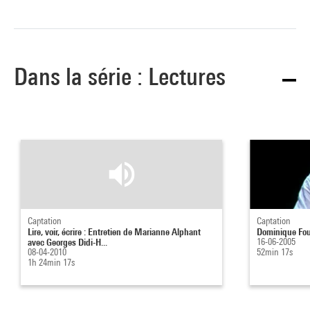
Dans la série : Lectures
Captation
Captation
Lire, voir, écrire : Entretien de Marianne Alphant
Dominique Fou
avec Georges Didi-H...
16-06-2005
08-04-2010
52min 17s
1h 24min 17s