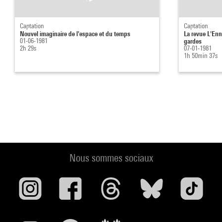
Captation
Captation
Nouvel imaginaire de l'espace et du temps
La revue L'Enn
01-06-1981
gardes
2h 29s
07-01-1981
1h 50min 37s
Nous sommes sociaux