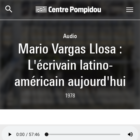
Aller au contenu principal
Centre Pompidou
Audio
Mario Vargas Llosa :
L'écrivain latino-
américain aujourd'hui
1978