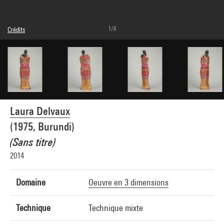
1/4
Crédits
© Laura Delvaux / La "S" Grand Atelier
Crédit photographique : Centre Pompidou, MNAM-CCI/Bertrand Prévost/Dist.
GrandPalaisRmn
Réf. image : 4Y07717
Diffusion image :
GrandPalaisRmnPhoto
Laura Delvaux
(1975, Burundi)
(Sans titre)
2014
Domaine
Oeuvre en 3 dimensions
Technique
Technique mixte