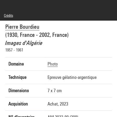
Crédits
© Succession Pierre Bourdieu
Pierre Bourdieu
Crédit photographique : Centre Pompidou, MNAM-CCI/Janeth Rodriguez-Garcia/Dist.
GrandPalaisRmn
(1930, France - 2002, France)
Réf. image : 4Y12556
Diffusion image :
Images d'Algérie
GrandPalaisRmnPhoto
1957 - 1961
Domaine
Photo
Technique
Epreuve gélatino-argentique
Dimensions
7 x 7 cm
Acquisition
Achat, 2023