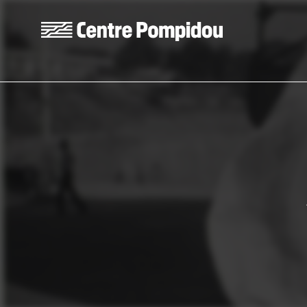
Aller au contenu principal
Centre Pompidou