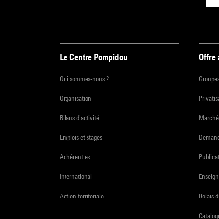
Le Centre Pompidou
Offre
Qui sommes-nous ?
Groupe
Organisation
Privatis
Bilans d'activité
Marchés
Emplois et stages
Demande
Adhérent·es
Publicat
International
Enseign
Action territoriale
Relais 
Catalogu