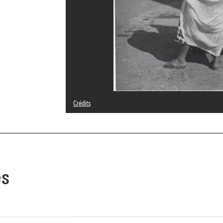
Crédits
© Succession Pierre Bourdieu
Crédit photographique : Centre Pompidou, MNAM-CCI/Jose
Réf. image : 4Y14531
Diffusion image :
GrandPalaisRmnPhoto
es