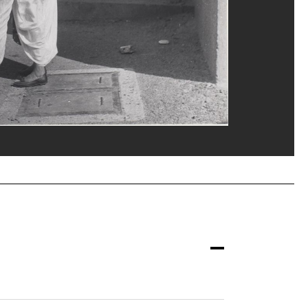
ph Banderet/Dist. GrandPalaisRmn