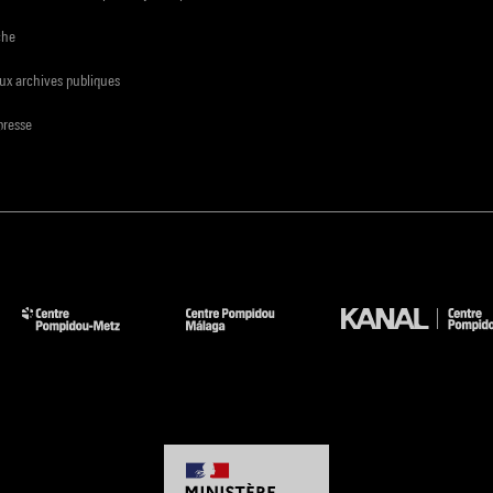
che
ux archives publiques
presse