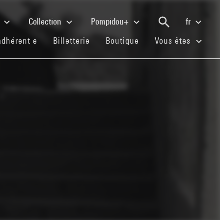
e
Collection
Pompidou+
fr
(current)
(current)
(current)
adhérent·e
Billetterie
Boutique
Vous êtes