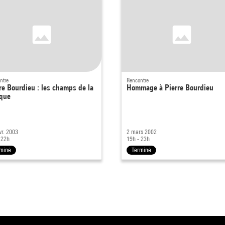
ntre
Rencontre
re Bourdieu : les champs de la
Hommage à Pierre Bourdieu
ique
vr. 2003
2 mars 2002
 22h
19h - 23h
miné
Terminé