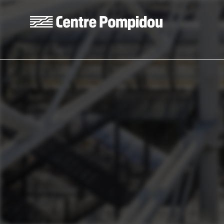
Aller au contenu principal
Centre Pompidou