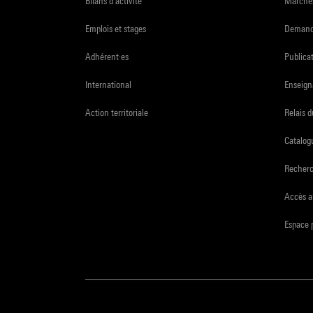
Bilans d'activité
Marchés
Emplois et stages
Demande
Adhérent·es
Publicat
International
Enseign
Action territoriale
Relais 
Catalogu
Recher
Accès a
Espace 