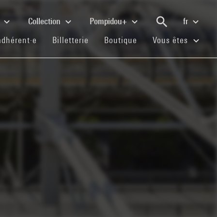
e
Collection
Pompidou+
fr
(current)
(current)
(current)
adhérent·e
Billetterie
Boutique
Vous êtes