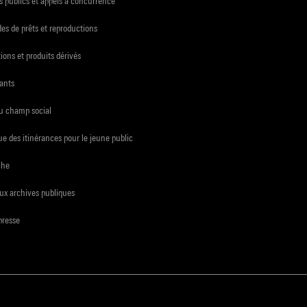
 publics et appels à concurrence
s de prêts et reproductions
ions et produits dérivés
ants
du champ social
e des itinérances pour le jeune public
che
ux archives publiques
presse