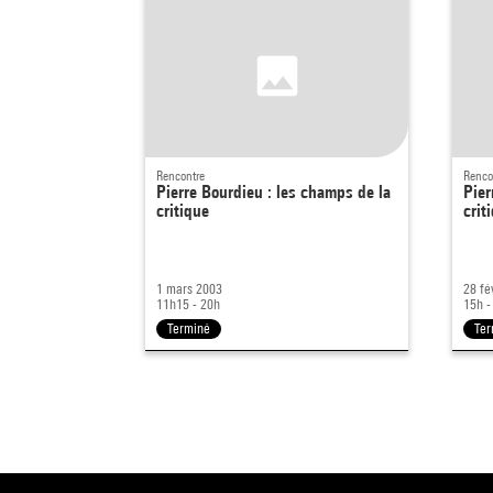
Rencontre
Renco
Pierre Bourdieu : les champs de la
Pier
critique
crit
1 mars 2003
28 fé
11h15 - 20h
15h -
Terminé
Ter