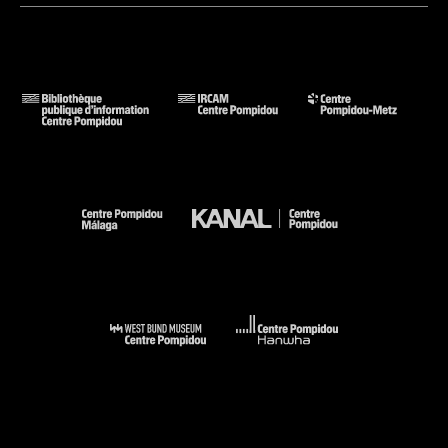
maison. Équipement rationnel du logis, il répond au désir de
Gray de créer des petites maisons équipées d’un mobilier
idoine. Intégrés ou mobiles, les meubles de Menton, réalisés
en partie par le menuisier local Roattino, sont transformables
et souvent polyfonctionnels, à l’instar des espaces et de
certains éléments d’architecture. Pliants, escamotables,
extensibles, ils font partie intégrante de l’édifice, conçu
comme une œuvre d’art totale mêlant matériaux naturels –
bois, liège, textile, pierre – et industriels – Rhodoïd, métal,
verre, etc. Ils marquent une étape dans les recherches de
Gray sur le meuble-outil, certains, comme le petit meuble à
tiroirs pivotants [ill. p. 117] de la chambre à coucher,
n’existant qu’en lien avec leur architecture.
À l’opposé de l’esprit décorateur ou régionaliste, l’intérieur
de la maison est à la fois d’une grande simplicité et d’une
réelle sophistication d’usage. Passée maître dans l’art de
penser l’espace et ses transitions, l’architecte hiérarchise
avec subtilité les volumes, signifiant les zones par un plafond