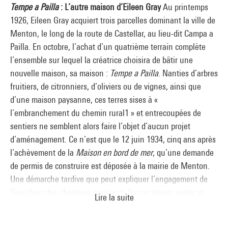
Tempe a Pailla
: L’autre maison d’Eileen Gray
Au printemps
1926, Eileen Gray acquiert trois parcelles dominant la ville de
Menton, le long de la route de Castellar, au lieu-dit Campa a
Pailla. En octobre, l’achat d’un quatrième terrain complète
l’ensemble sur lequel la créatrice choisira de bâtir une
nouvelle maison, sa maison :
Tempe a Pailla
. Nanties d’arbres
fruitiers, de citronniers, d’oliviers ou de vignes, ainsi que
d’une maison paysanne, ces terres sises à «
l’embranchement du chemin rural1 » et entrecoupées de
sentiers ne semblent alors faire l’objet d’aucun projet
d’aménagement. Ce n’est que le 12 juin 1934, cinq ans après
l’achèvement de la
Maison en bord de mer
, qu’une demande
de permis de construire est déposée à la mairie de Menton.
Une démarche tardive que peut expliquer l’engagement de
Gray dans des chantiers parisiens. Sur ce terrain pentu et
Lire la suite
accidenté, Gray souhaite édifier une « petite maison
d’habitation » avec une façade principale orientée au sud-