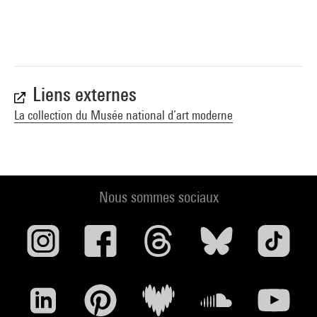
Rietveld, Cornelis Van Eesteren ou Theo Van Doesburg.
Délaissant à nouveau l’esthétique traditionnelle de la maison
méditerranéenne, elle bannit la symétrie et la répétition au
profit de « l’équilibre des parties dissemblables4 », remet en
cause le principe de façade principale et privilégie
Liens externes
décrochements, décalages, saillies légères et porte-à-faux
La collection du Musée national d’art moderne
discrets. Alors que, pour la première fois, deux pièces
distinctes partagent une même fenêtre en bandeau, l’idée de
continuité entre sol et mur, déjà présente dans
E 1027
, est
reprise. La question de la limite est clairement posée et,
différemment des architectures astatiques néoplasticiennes,
Nous sommes sociaux
la maison semble suspendue. Sans jamais tomber dans la
citation, Gray instaure un jeu d’écrans dont l’effet de
foliation est particulièrement abouti au niveau de la façade
sud-ouest et de la terrasse, coiffée d’un auvent plié et
étonnamment divisée par un volet.
Élément emblématique de l’architecture de Gray, et de