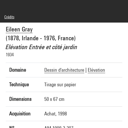
Crédits
© droits réservés
Eileen Gray
Crédit photographique : Centre Pompidou, MNAM-CCI/Bertrand Prévost/Dist.
GrandPalaisRmn
(1878, Irlande - 1976, France)
Réf. image : 4R14149 [1999 CX 3018]
Elévation Entrée et côté jardin
1934
Domaine
Dessin d'architecture
|
Elévation
Technique
Tirage sur papier
Dimensions
50 x 67 cm
Acquisition
Achat, 1998