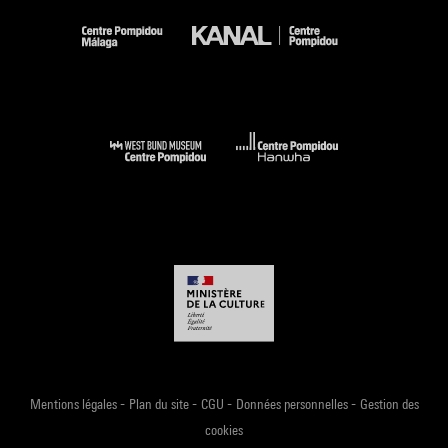
conceptuel, chargé de références narratives. Les mots au
pochoir figurant sur le tableau central du salon (« Beau temps
», « L’invitation au voyage ») semblent le point focal d’un
vaste calligramme qui s’égrène dans toute la maison : «
Entrez lentement », « Défense de rire », « Sens interdit », «
Chapeaux », « Oreillers », « Pyjamas », etc. Les mots semblent
prescrire alors qu’ils libèrent l’imagination ; ainsi qu’Eileen
Gray le suggère dans la préface au volume publié par Jean
Badovici sur la maison : « Les formules ne sont rien : la vie
est tout6. »
Frédéric Migayrou
Notes :
1. Eileen Gray et Jean Badovici, « Description »,
E 1027.
Maison en bord de mer
, numéro spécial de
L’Architecture
-
-
-
-
Mentions légales
Plan du site
CGU
Données personnelles
Gestion des
vivante
, Paris, Éd. Albert Morancé, 1929 ; rééd. : Marseille,
cookies
Éd. Imbernon, 2006, p. 16.