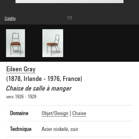
1/2
Crédits
© droits réservés
Crédit photographique : Centre Pompidou, MNAM-CCI/Philippe Migeat/Dist.
GrandPalaisRmn
Réf. image : 4N42345
Diffusion image :
GrandPalaisRmnPhoto
Eileen Gray
(1878, Irlande - 1976, France)
Chaise de salle à manger
vers 1926 - 1929
Domaine
Objet/Design
|
Chaise
Technique
Acier nickelé, cuir