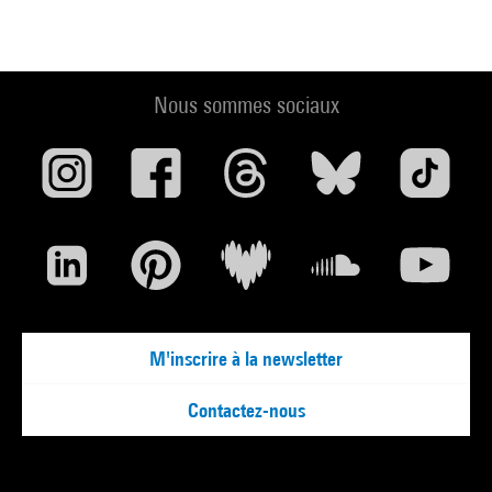
le noyau distributif interne de la maison, où une porte ouvre
d’un côté l’accès à la chambre principale, aussi conçue
comme une pièce d’étude avec sa coiffeuse-paravent
recouverte d’aluminium cachant la salle de bain, et où, de
Nous sommes sociaux
l’autre côté, l’escalier hélicoïdal dessert la chambre d’amis
comprenant une table transformable en bureau et une salle
d’eau avec son miroir
Satellite
[ill. p. 24]. S’ajoutent, en rez-
de-chaussée, une chambre pour domestique, un espace pour
le jardinier, ainsi qu’un débarras. Les architectes critiqueront
le formalisme du mobilier moderne, le « tube en acier [...]
cher, fragile et froid », mais affirmeront néanmoins une
transition avec ce « style camping » pour distinguer « deux
M'inscrire à la newsletter
formules de vie : la formule “camping”, qui répond à un
besoin accidentel d’extériorisation, et la formule normale qui
Contactez-nous
tend à fournir à l’individu un centre indépendant et isolé où
il puisse développer ses puissances profondes5 ». Alors que
l’ensemble des éléments de l’architecture intérieure